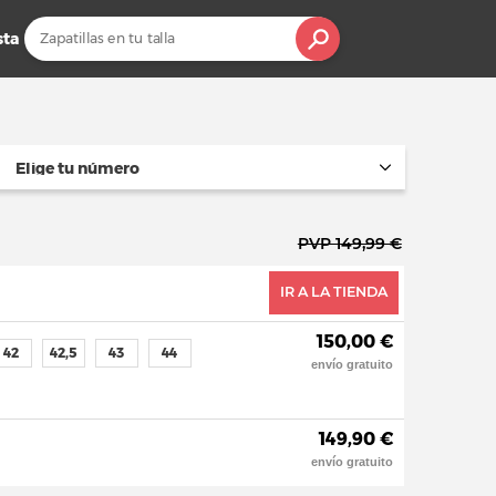
sta
Elige tu número
PVP 149,99 €
IR A LA TIENDA
150,00 €
42
42,5
43
44
envío gratuito
149,90 €
envío gratuito