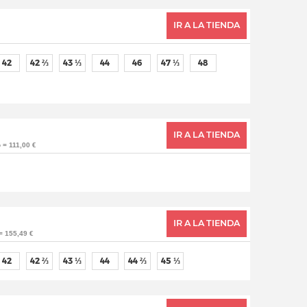
IR A LA TIENDA
42
42 ⅔
43 ⅓
44
46
47 ⅓
48
IR A LA TIENDA
 = 111,00 €
IR A LA TIENDA
= 155,49 €
42
42 ⅔
43 ⅓
44
44 ⅔
45 ⅓