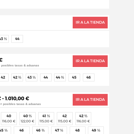
IR A LA TIENDA
43 ⅓
44
€
IR A LA TIENDA
+ posibles tasas & aduanas
42
42 ⅔
43 ⅓
44
44 ⅔
45
46
 - 1.010,00 €
IR A LA TIENDA
o+ posibles tasas & aduanas
40
40 ⅔
41 ⅓
42
42 ⅔
116,00 €
122,00 €
115,00 €
115,00 €
116,00 €
45 ⅓
46
46 ⅔
47 ⅓
48
49 ⅓