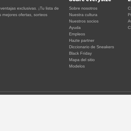
entajas exclusivas. ¡Tu lista de
Sobre nosotros
C
s mejores ofertas, sorteos
Nuestra cultura
P
Nuestros socios
A
Ayuda
C
Empleos
Hazte partner
Diccionario de Sneakers
Black Friday
Mapa del sitio
Modelos
gún corresponda, más gastos de envío. Los precios tachados o los desc
os intermedios en los precios, el tiempo de entrega y los costes.
(más 
© 2015 - 2026 everysize. All rights reserved.