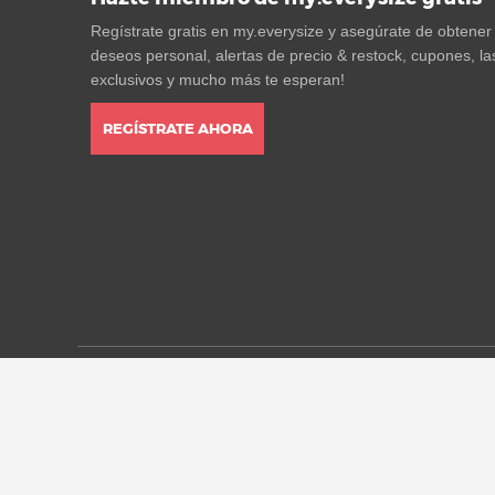
Regístrate gratis en my.everysize y asegúrate de obtener v
deseos personal, alertas de precio & restock, cupones, la
exclusivos y mucho más te esperan!
REGÍSTRATE AHORA
* Todos los precios están en euros con IVA incluido, se
cambi