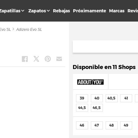
Zapatillas
Zapatos
Rebajas
Próximamente
Marcas
Revi
 Evo SL
Adizero Evo SL
Disponible en 11 Shops
39
40
40,5
41
44,5
46,5
46
47
48
49