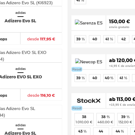
41 ⅓
adidas
Adizero Evo SL
150,00 €
envío gratuito
hops
desde
117,95 €
39 ⅓
40
41 ⅓
42
ab 120,00 
+4,95 € de envío
adidas
Resell
Adizero EVO SL EXO
39 ⅓
40
40 ⅔
41 ⅓
hops
desde
116,10 €
ab 113,00 €
+15,95 € de enví
Resell
38
38 ⅔
39 ⅓
1.010,00 €
460,00 €
132,00 €
adidas
43 ⅓
44
44 ⅔
Adizero Evo SL