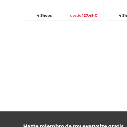
4 Shops
desde
127,49 €
4 S
Hazte miembro de my.everysize gratis