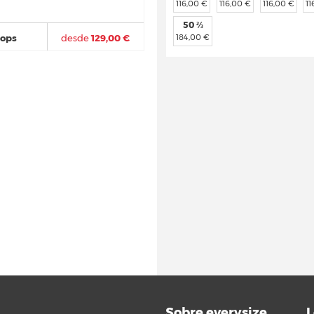
116,00 €
116,00 €
116,00 €
11
50 ⅔
184,00 €
hops
desde
129,00 €
Sobre everysize
L