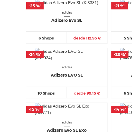
-25 %
-25 %
-21 %
-21 %
*
*
*
*
adidas
Adizero Evo SL
6 Shops
desde
112,95 €
5 S
-34 %
-34 %
-23 %
-23 %
*
*
*
*
adidas
Adizero EVO SL
10 Shops
desde
99,15 €
6 S
-15 %
-15 %
-14 %
-14 %
*
*
*
*
adidas
Adizero Evo SL Exo