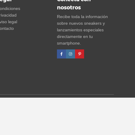
nosotros
ondiciones
rivacidad
Recibe toda la información
viso legal
sobre nuevos sneakers y
ontacto
lanzamientos especiales
directamente en tu
smartphone.
uentos porcentuales se refieren siempre al PVP. Posibles
info)
.