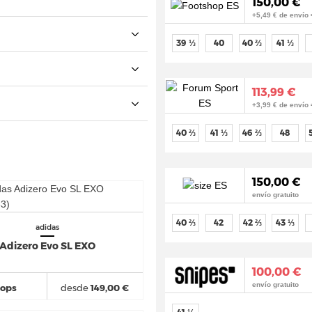
150,00 €
+5,49 € de envío 
39 ⅓
40
40 ⅔
41 ⅓
113,99 €
+3,99 € de envío 
40 ⅔
41 ⅓
46 ⅔
48
150,00 €
envío gratuito
40 ⅔
42
42 ⅔
43 ⅓
adidas
Adizero Evo SL EXO
100,00 €
envío gratuito
hops
desde
149,00 €