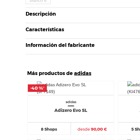
Descripción
Características
Información del fabricante
Más productos de
adidas
-40 %
-40 %
*
*
adidas
Adizero Evo SL
8 Shops
desde
90,00 €
5 S