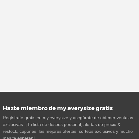
Hazte miembro de my.everysize gratis
Regístrate gratis en my.everysize y asegúrate de obtener ventajas
exclusivas. ¡Tu lista de deseos personal, alertas de precio &
restock, cupones, las mejores ofertas, sorteos exclusivos y mucho
más te esperan!