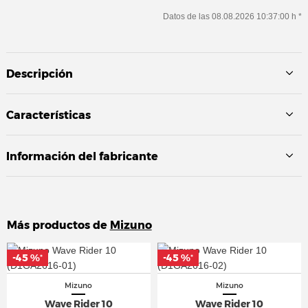
Datos de las 08.08.2026 10:37:00 h *
Descripción
Características
Información del fabricante
Más productos de
Mizuno
-45 %
-45 %
-45 %
-45 %
*
*
*
*
Mizuno
Mizuno
Wave Rider 10
Wave Rider 10