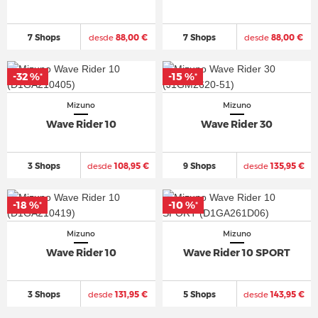
7 Shops
desde
88,00 €
7 Shops
desde
88,00 €
-32 %
-32 %
-15 %
-15 %
*
*
*
*
Mizuno
Mizuno
Wave Rider 10
Wave Rider 30
3 Shops
desde
108,95 €
9 Shops
desde
135,95 €
-18 %
-18 %
-10 %
-10 %
*
*
*
*
Mizuno
Mizuno
Wave Rider 10
Wave Rider 10 SPORT
3 Shops
desde
131,95 €
5 Shops
desde
143,95 €