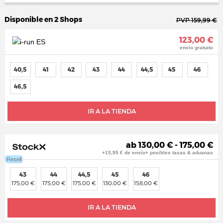
Disponible en 2 Shops
PVP 159,99 €
123,00 €
envío gratuito
40,5
41
42
43
44
44,5
45
46
46,5
IR A LA TIENDA
ab 130,00 € - 175,00 €
+15,95 € de envío+ posibles tasas & aduanas
Resell
43
44
44,5
45
46
175,00 €
175,00 €
175,00 €
130,00 €
158,00 €
IR A LA TIENDA