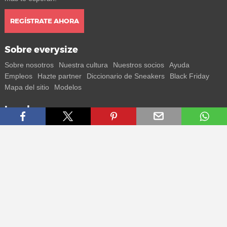
REGÍSTRATE AHORA
Sobre everysize
Sobre nosotros
Nuestra cultura
Nuestros socios
Ayuda
Empleos
Hazte partner
Diccionario de Sneakers
Black Friday
Mapa del sitio
Modelos
Legal
Condiciones
Privacidad
Aviso legal
Contacto
Conecta con nosotros
Recibe toda la información sobre nuevos sneakers y lanzamientos
especiales directamente en tu smartphone.