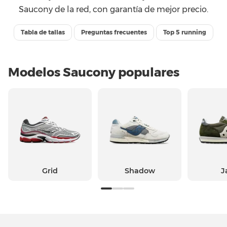
Saucony de la red, con garantía de mejor precio.
Tabla de tallas
Preguntas frecuentes
Top 5 running
Modelos Saucony populares
Grid
Shadow
J