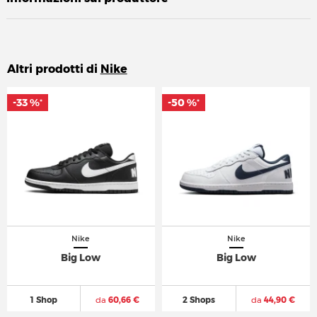
Altri prodotti di
Nike
-33 %
-33 %
-50 %
-50 %
*
*
*
*
Nike
Nike
Big Low
Big Low
1 Shop
da
60,66 €
2 Shops
da
44,90 €