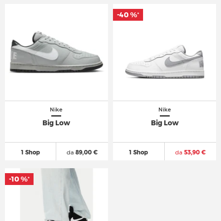
-40 %
-40 %
*
*
Nike
Nike
Big Low
Big Low
1 Shop
da
89,00 €
1 Shop
da
53,90 €
-10 %
-10 %
*
*