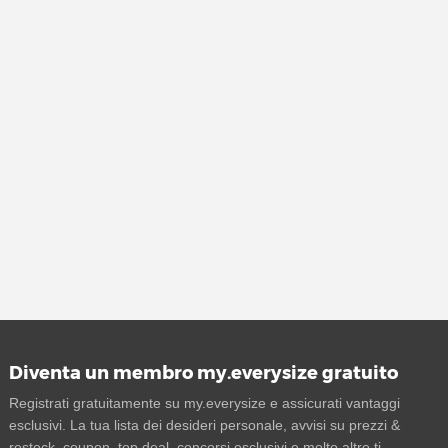
Diventa un membro my.everysize gratuito
Registrati gratuitamente su my.everysize e assicurati vantaggi
esclusivi. La tua lista dei desideri personale, avvisi su prezzi &
restock, coupon, top deal, concorsi esclusivi e molto altro ti