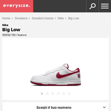
Home
Sneakers
Sneakers basse
Nike
Big Low
Nike
Big Low
355152 150 / bianco
Scegli il tuo numero