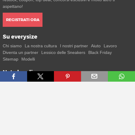
aspettano!
REGISTRATI ORA
Su everysize
Chi siamo
La nostra cultura
I nostri partner
Aiuto
Lavoro
Diventa un partner
Lessico delle Sneakers
Black Friday
Sitemap
Modelli
Note legali
T&C
Privacy
Note legali
Contatti
Resta in contatto con noi
Ricevi tutte le informazioni su nuovi sneaker e special release
direttamente sul tuo smartphone.