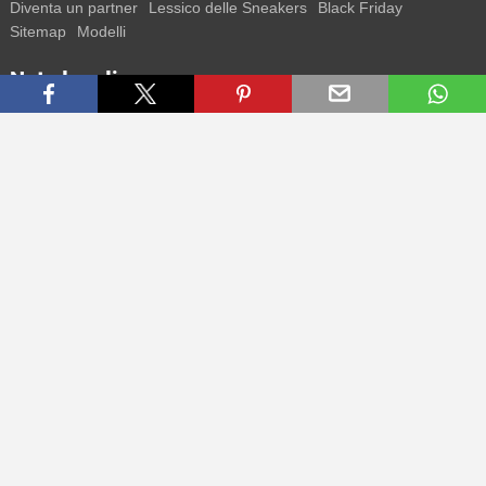
Diventa un partner
Lessico delle Sneakers
Black Friday
Sitemap
Modelli
Note legali
T&C
Privacy
Note legali
Contatti
Resta in contatto con noi
Ricevi tutte le informazioni su nuovi sneaker e special release
direttamente sul tuo smartphone.
* Tutti i prezzi sono indicati in Euro e includono l'IVA, eventuali spese
di spedizione in aggiunta. I prezzi barrati o le percentuali di sconto si
riferiscono sempre al prezzo di listino (UVP). Possibili variazioni
temporanee di prezzi, tempi di consegna e costi.
(maggiori info)
.