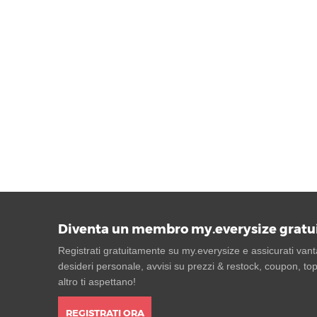
Diventa un membro my.everysize gratu
Registrati gratuitamente su my.everysize e assicurati vantag
desideri personale, avvisi su prezzi & restock, coupon, top
altro ti aspettano!
REGISTRATI ORA