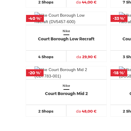
2 Shops
da
44,00 €
7 S
-40 %
-40 %
-33 %
-33 %
*
*
*
*
Nike
Court Borough Low Recraft
Cou
4 Shops
da
29,90 €
3 S
-20 %
-20 %
-18 %
-18 %
*
*
*
*
Nike
Court Borough Mid 2
2 Shops
da
48,00 €
2 S