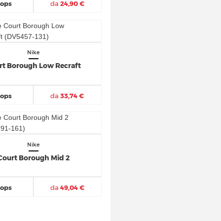
hops
da
24,90 €
Nike
rt Borough Low Recraft
hops
da
33,74 €
Nike
Court Borough Mid 2
hops
da
49,04 €