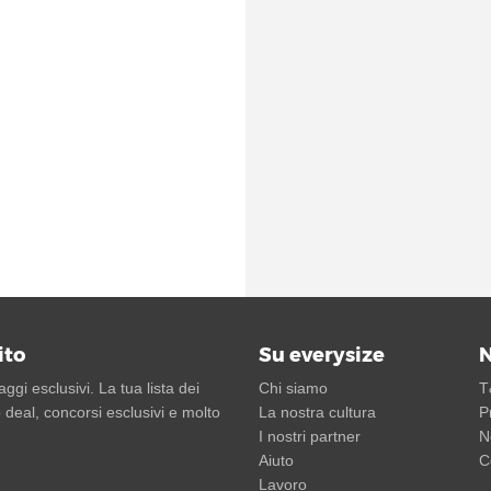
ito
Su everysize
N
gi esclusivi. La tua lista dei
Chi siamo
T
 deal, concorsi esclusivi e molto
La nostra cultura
P
I nostri partner
N
Aiuto
C
Lavoro