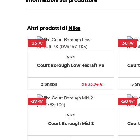
Informazioni sul produttore
Altri prodotti di
Nike
-33 %
-33 %
-30 %
-30 %
*
*
*
*
Nike
Court Borough Low Recraft PS
Court
2 Shops
da
33,74 €
5 S
-27 %
-27 %
-50 %
-50 %
*
*
*
*
Nike
Court Borough Mid 2
Court