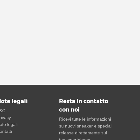
ote legali
Resta in contatto
con noi
&C
rivacy
Ricevi tutte le informazioni
ote legali
su nuovi sneaker e special
ontatti
release direttamente sul
tuo smartphone.