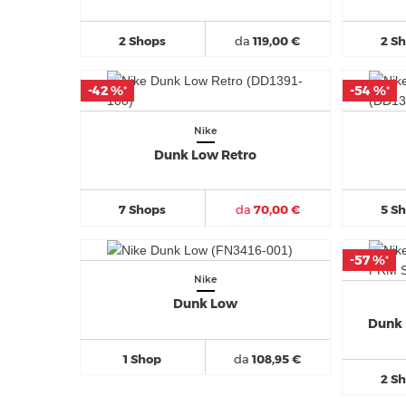
2 Shops
da
119,00 €
2 S
-42 %
-42 %
-54 %
-54 %
*
*
*
*
Nike
Dunk Low Retro
7 Shops
da
70,00 €
5 S
-57 %
-57 %
*
*
Nike
Dunk Low
Dunk
1 Shop
da
108,95 €
2 S