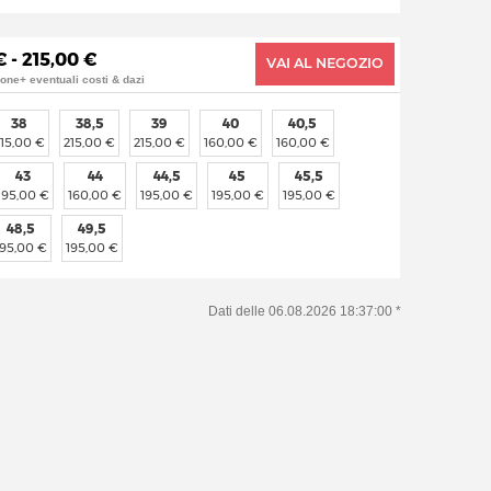
€ - 215,00 €
VAI AL NEGOZIO
ione+ eventuali costi & dazi
38
38,5
39
40
40,5
215,00 €
215,00 €
215,00 €
160,00 €
160,00 €
43
44
44,5
45
45,5
195,00 €
160,00 €
195,00 €
195,00 €
195,00 €
48,5
49,5
195,00 €
195,00 €
Dati delle 06.08.2026 18:37:00 *