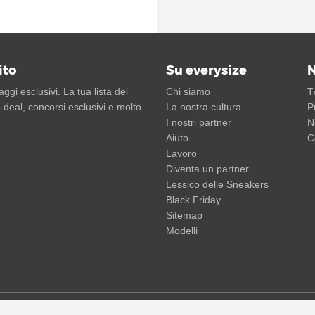
ito
Su everysize
N
gi esclusivi. La tua lista dei
Chi siamo
T
 deal, concorsi esclusivi e molto
La nostra cultura
P
I nostri partner
N
Aiuto
C
Lavoro
Diventa un partner
Lessico delle Sneakers
Black Friday
Sitemap
Modelli
ventuali spese di spedizione in aggiunta. I prezzi barrati o le percentuali