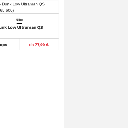
Nike
unk Low Ultraman QS
hops
da
77,99 €