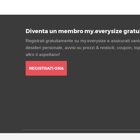
Diventa un membro my.everysize gratu
Registrati gratuitamente su my.everysize e assicurati vantag
desideri personale, avvisi su prezzi & restock, coupon, top
altro ti aspettano!
REGISTRATI ORA
* Tutti i prezzi sono indicati in Euro e includono l'IVA, e