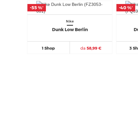
-55 %
-55 %
-40 %
-40 %
*
*
*
*
Nike
Dunk Low Berlin
D
1 Shop
da
58,99 €
3 S