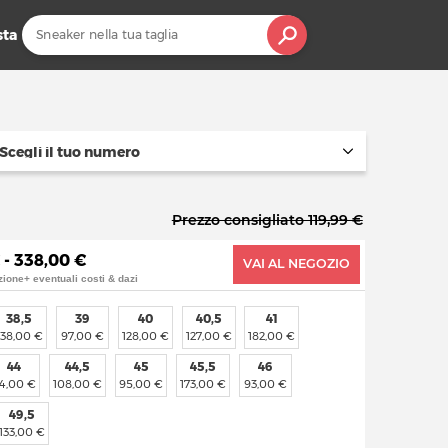
sta
Scegli il tuo numero
Prezzo consigliato 119,99 €
 - 338,00 €
VAI AL NEGOZIO
zione+ eventuali costi & dazi
38,5
39
40
40,5
41
338,00 €
97,00 €
128,00 €
127,00 €
182,00 €
44
44,5
45
45,5
46
14,00 €
108,00 €
95,00 €
173,00 €
93,00 €
49,5
133,00 €