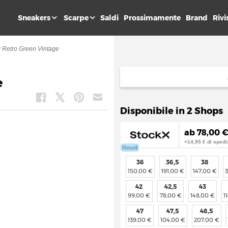
Sneakers
Scarpe
Saldi
Prossimamente
Brand
Rivi
 Retro Green Vintage
e
Disponibile in 2 Shops
ab 78,00 €
+14,95 € di spedi
Resell
36
36,5
38
150,00 €
191,00 €
147,00 €
42
42,5
43
99,00 €
78,00 €
148,00 €
1
47
47,5
48,5
139,00 €
104,00 €
207,00 €