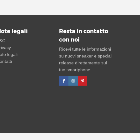
ote legali
Resta in contatto
con noi
&C
rivacy
Ricevi tutte le informazioni
ote legali
su nuovi sneaker e special
ontatti
release direttamente sul
tuo smartphone.
 di sconto si riferiscono sempre al prezzo di listino (UVP).