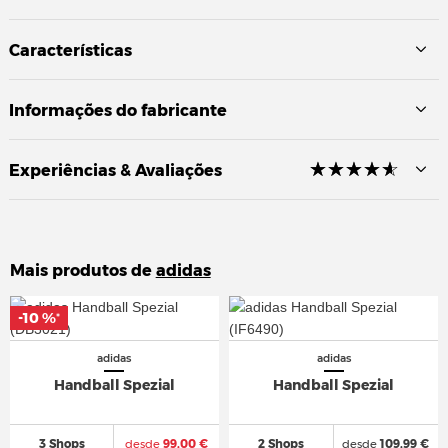
Características
Informações do fabricante
☆
★
☆
★
☆
★
☆
★
☆
★
Experiências & Avaliações
Mais produtos de
adidas
-10 %
-10 %
*
*
adidas
adidas
Handball Spezial
Handball Spezial
3 Shops
desde
99,00 €
2 Shops
desde
109,99 €