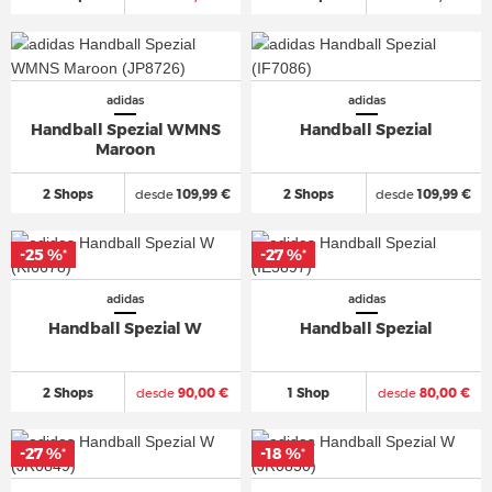
adidas
adidas
Handball Spezial WMNS
Handball Spezial
Maroon
2 Shops
desde
109,99 €
2 Shops
desde
109,99 €
-25 %
-25 %
-27 %
-27 %
*
*
*
*
adidas
adidas
Handball Spezial W
Handball Spezial
2 Shops
desde
90,00 €
1 Shop
desde
80,00 €
-27 %
-27 %
-18 %
-18 %
*
*
*
*