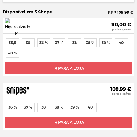
Disponível em 3 Shops
RRP 109,99 €
110,00 €
portes grátis
35,5
36
36 ⅔
37 ⅓
38
38 ⅔
39 ⅓
40
40 ⅔
IR PARA A LOJA
109,99 €
portes grátis
36 ⅔
37 ⅓
38
38 ⅔
39 ⅓
40
IR PARA A LOJA