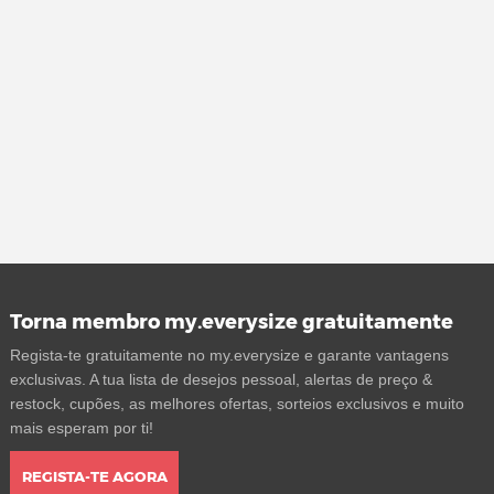
Torna membro my.everysize gratuitamente
Regista-te gratuitamente no my.everysize e garante vantagens
exclusivas. A tua lista de desejos pessoal, alertas de preço &
restock, cupões, as melhores ofertas, sorteios exclusivos e muito
mais esperam por ti!
REGISTA-TE AGORA