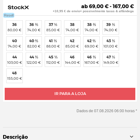
ab 69,00 € - 167,00 €
+10,95 € de envio+ possivelmente taxas & alfândega
Resell
36
36 ⅔
37 ⅓
38
38 ⅔
39 ⅓
80,00 €
74,00 €
85,00 €
74,00 €
74,00 €
74,00 €
40
40 ⅔
41 ⅓
42
42 ⅔
43 ⅓
74,00 €
82,00 €
88,00 €
85,00 €
69,00 €
101,00 €
44
44 ⅔
45 ⅓
46
46 ⅔
47 ⅓
103,00 €
122,00 €
112,00 €
144,00 €
167,00 €
149,00 €
48
155,00 €
IR PARA A LOJA
Dados de 07.08.2026 06:00 horas *
Descrição