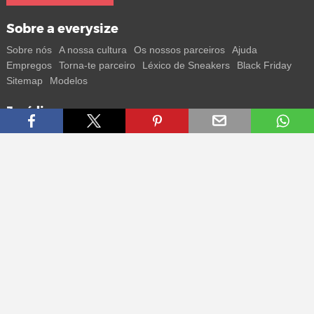
Sobre a everysize
Sobre nós
A nossa cultura
Os nossos parceiros
Ajuda
Empregos
Torna-te parceiro
Léxico de Sneakers
Black Friday
Sitemap
Modelos
Jurídico
Termos
Privacidade
Impressum
Contacto
Segue-nos
Recebe todas as informações sobre novos sneakers e
lançamentos especiais diretamente no teu smartphone.