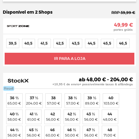
Disponível em 2 Shops
RRP 59,99 €
49,99 €
portes grátis
39,5
40,5
41,5
42,5
43,5
44,5
45,5
46,5
IR PARA A LOJA
ab 48,00 € - 204,00 €
+10,95 € de envio+ possivelmente taxas & alfândega
Resell
36 ⅔
37 ⅓
38
38 ⅔
39 ⅓
40
65,00 €
204,00 €
57,00 €
57,00 €
89,00 €
103,00 €
40 ⅔
41 ⅓
42
42 ⅔
43 ⅓
44
58,00 €
61,00 €
56,00 €
56,00 €
56,00 €
48,00 €
44 ⅔
45 ⅓
46
46 ⅔
47 ⅓
48
56,00 €
56,00 €
60,00 €
50,00 €
56,00 €
71,00 €