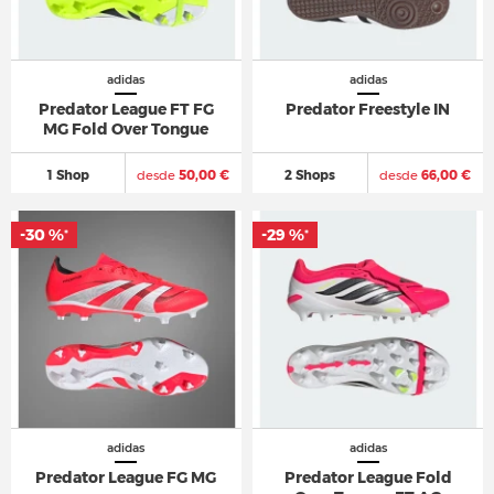
adidas
adidas
Predator League FT FG
Predator Freestyle IN
MG Fold Over Tongue
1 Shop
desde
50,00 €
2 Shops
desde
66,00 €
-30 %
-30 %
-29 %
-29 %
*
*
*
*
adidas
adidas
Predator League FG MG
Predator League Fold