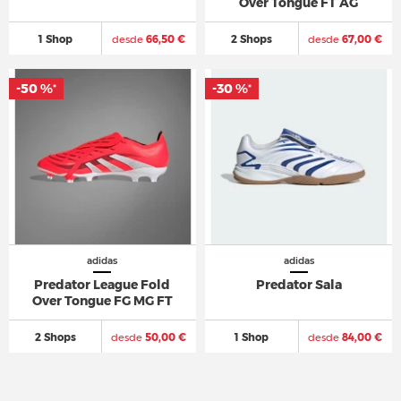
Over Tongue FT AG
1 Shop
desde
66,50 €
2 Shops
desde
67,00 €
-50 %
-50 %
-30 %
-30 %
*
*
*
*
adidas
adidas
Predator League Fold
Predator Sala
Over Tongue FG MG FT
2 Shops
desde
50,00 €
1 Shop
desde
84,00 €