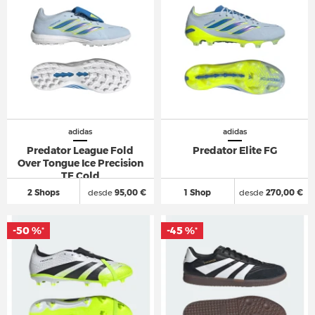
adidas
adidas
Predator League Fold
Predator Elite FG
Over Tongue Ice Precision
TF Cold
2 Shops
desde
95,00 €
1 Shop
desde
270,00 €
-50 %
-50 %
-45 %
-45 %
*
*
*
*