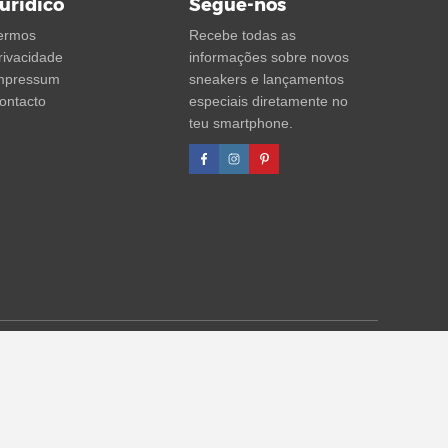
urídico
Segue-nos
ermos
Recebe todas as
rivacidade
informações sobre novos
mpressum
sneakers e lançamentos
ontacto
especiais diretamente no
teu smartphone.
agens de desconto referem-se sempre ao PVP. Podem ocorrer
formações)
.