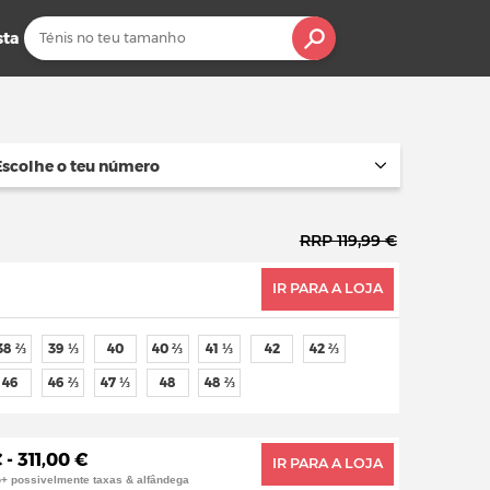
sta
Escolhe o teu número
RRP 119,99 €
IR PARA A LOJA
38 ⅔
39 ⅓
40
40 ⅔
41 ⅓
42
42 ⅔
46
46 ⅔
47 ⅓
48
48 ⅔
 - 311,00 €
IR PARA A LOJA
o+ possivelmente taxas & alfândega