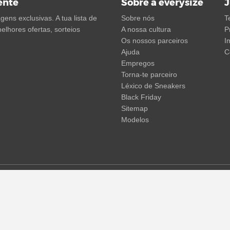
ente
Sobre a everysize
J
ens exclusivas. A tua lista de
Sobre nós
T
elhores ofertas, sorteios
A nossa cultura
P
Os nossos parceiros
I
Ajuda
C
Empregos
Torna-te parceiro
Léxico de Sneakers
Black Friday
Sitemap
Modelos
em não incluir os portes de envio. Os preços riscados ou as percent
 temporárias de preços, tempo de entrega e custos de envio.
(mais in
© 2015 - 2026 everysize. All rights reserved.