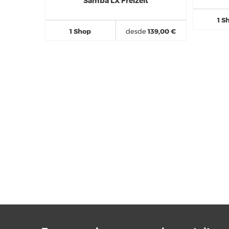
Samba LX Freizeit
1 S
1 Shop
desde
139,00 €