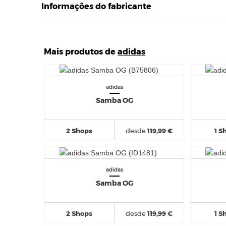
Informações do fabricante
Mais produtos de
adidas
adidas
Samba OG
2 Shops
desde
119,99 €
1 S
adidas
Samba OG
2 Shops
desde
119,99 €
1 S