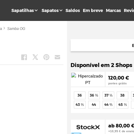
Sapatilhas
Sapatos
Saldos
Em breve
Marcas
Revi
a
Samba OG
Disponível em 2 Shops
120,00 €
portes grátis
36
36 ⅔
37 ⅓
38
43 ⅓
44
44 ⅔
45 ⅓
ab 80,00 €
+10,95 € de envi