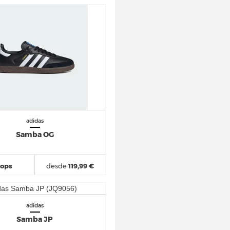
adidas
Samba OG
hops
desde
119,99 €
adidas
Samba JP