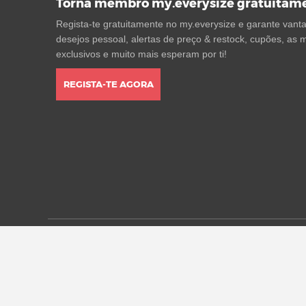
Torna membro my.everysize gratuitam
Regista-te gratuitamente no my.everysize e garante vantag
desejos pessoal, alertas de preço & restock, cupões, as m
exclusivos e muito mais esperam por ti!
REGISTA-TE AGORA
* Todos os preços estão em euros, incluindo o IVA, e pod
alterações