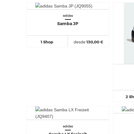
adidas
Samba JP
1 Shop
desde
130,00 €
2 S
adidas