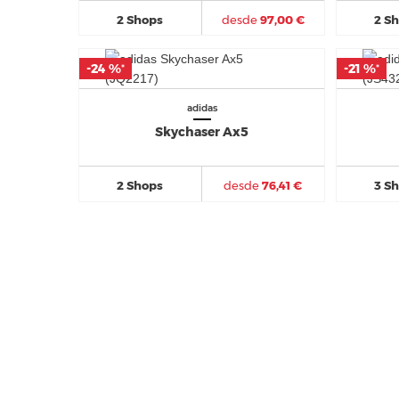
2 Shops
desde
97,00 €
2 S
-24 %
-24 %
-21 %
-21 %
*
*
*
*
adidas
Skychaser Ax5
2 Shops
desde
76,41 €
3 S