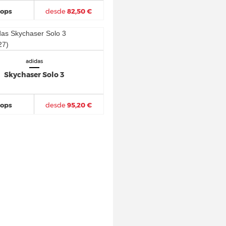
hops
desde
82,50 €
adidas
Skychaser Solo 3
hops
desde
95,20 €