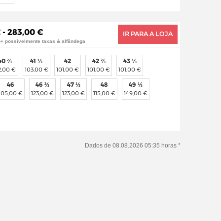
 - 283,00 €
IR PARA A LOJA
o+ possivelmente taxas & alfândega
40 ⅔
41 ⅓
42
42 ⅔
43 ⅓
2,00 €
103,00 €
101,00 €
101,00 €
101,00 €
46
46 ⅔
47 ⅓
48
49 ⅓
105,00 €
123,00 €
123,00 €
115,00 €
149,00 €
Dados de 08.08.2026 05:35 horas *