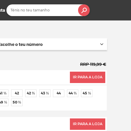
sta
Escolhe o teu número
RRP 119,99 €
IR PARA A LOJA
41 ⅓
42
42 ⅔
43 ⅓
44
44 ⅔
45 ⅓
49 ⅓
50 ⅔
IR PARA A LOJA