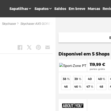
Sapatilhas
Sapatos
Saldos
Em breve
Marcas
Revi
Skychaser
Skychaser AX5 GORE TEX
Disponível em 5 Shops
119,99 €
portes grátis
38 ⅔
39 ⅓
40
40 ⅔
46
46 ⅔
47 ⅓
48