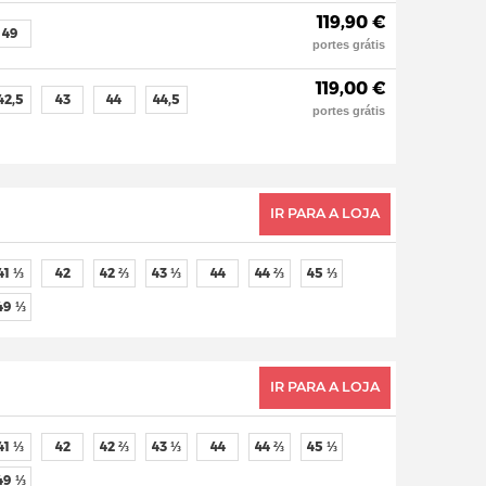
119,90 €
49
portes grátis
119,00 €
42,5
43
44
44,5
portes grátis
IR PARA A LOJA
41 ⅓
42
42 ⅔
43 ⅓
44
44 ⅔
45 ⅓
49 ⅓
IR PARA A LOJA
41 ⅓
42
42 ⅔
43 ⅓
44
44 ⅔
45 ⅓
49 ⅓