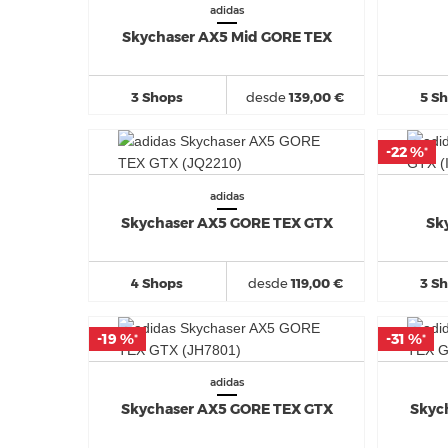
adidas
Skychaser AX5 Mid GORE TEX
3 Shops
desde
139,00 €
5 S
-22 %
-22 %
*
*
adidas
Skychaser AX5 GORE TEX GTX
Sk
4 Shops
desde
119,00 €
3 S
-19 %
-19 %
-31 %
-31 %
*
*
*
*
adidas
Skychaser AX5 GORE TEX GTX
Skyc