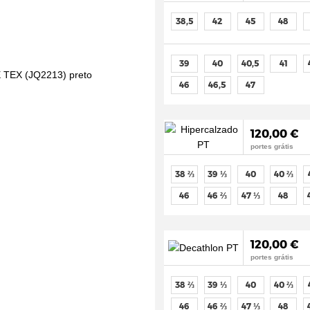
38,5
42
45
48
39
40
40,5
41
46
46,5
47
120,00 €
portes grátis
38 ⅔
39 ⅓
40
40 ⅔
46
46 ⅔
47 ⅓
48
120,00 €
portes grátis
38 ⅔
39 ⅓
40
40 ⅔
46
46 ⅔
47 ⅓
48