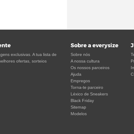
ente
Sobre a everysize
J
ens exclusivas. A tua lista de
Sobre nós
T
elhores ofertas, sorteios
A nossa cultura
P
Os nossos parceiros
I
Ajuda
C
Empregos
Torna-te parceiro
Léxico de Sneakers
Black Friday
Sitemap
Modelos