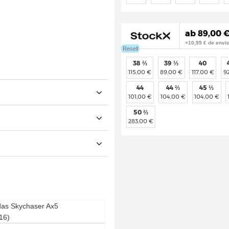
ab 89,00 €
+10,95 € de envi
Resell
38 ⅔
39 ⅓
40
115,00 €
89,00 €
117,00 €
9
44
44 ⅔
45 ⅓
101,00 €
104,00 €
104,00 €
50 ⅔
283,00 €