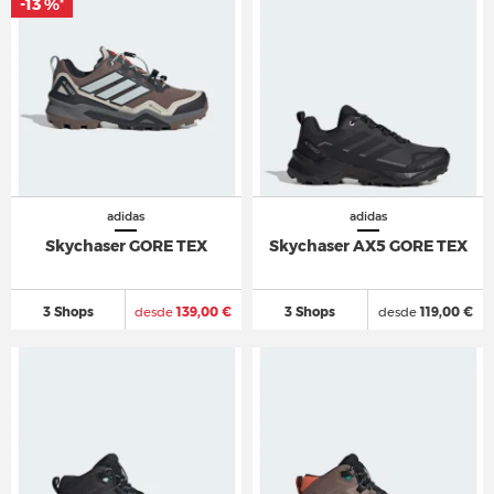
-13 %
-13 %
*
*
adidas
adidas
Skychaser GORE TEX
Skychaser AX5 GORE TEX
3 Shops
desde
139,00 €
3 Shops
desde
119,00 €