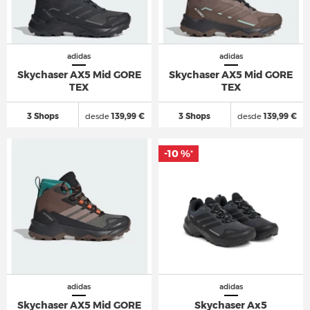
adidas
adidas
Skychaser AX5 Mid GORE
Skychaser AX5 Mid GORE
TEX
TEX
3 Shops
desde
139,99 €
3 Shops
desde
139,99 €
-10 %
-10 %
*
*
adidas
adidas
Skychaser AX5 Mid GORE
Skychaser Ax5