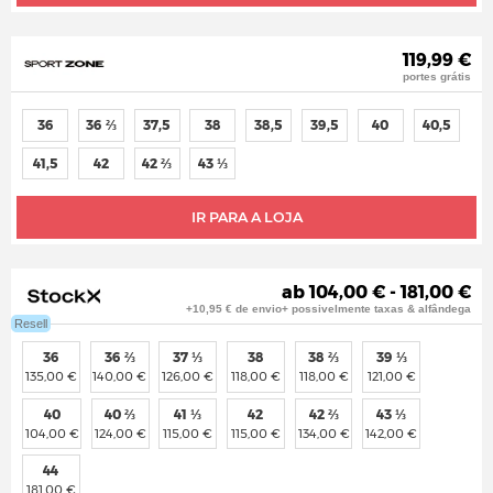
119,99 €
portes grátis
36
36 ⅔
37,5
38
38,5
39,5
40
40,5
41,5
42
42 ⅔
43 ⅓
IR PARA A LOJA
ab 104,00 € - 181,00 €
+10,95 € de envio+ possivelmente taxas & alfândega
Resell
36
36 ⅔
37 ⅓
38
38 ⅔
39 ⅓
135,00 €
140,00 €
126,00 €
118,00 €
118,00 €
121,00 €
40
40 ⅔
41 ⅓
42
42 ⅔
43 ⅓
104,00 €
124,00 €
115,00 €
115,00 €
134,00 €
142,00 €
44
181,00 €