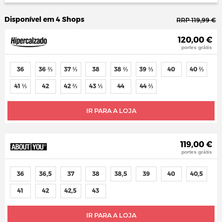
Disponível em 4 Shops
RRP 119,99 €
120,00 €
portes grátis
36
36 ⅔
37 ⅓
38
38 ⅔
39 ⅓
40
40 ⅔
41 ⅓
42
42 ⅔
43 ⅓
44
44 ⅔
IR PARA A LOJA
119,00 €
portes grátis
36
36,5
37
38
38,5
39
40
40,5
41
42
42,5
43
IR PARA A LOJA