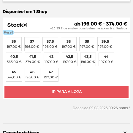
Disponível em 1 Shop
ab 196,00 € - 374,00 €
+10,95 € de envio+ possivelmente taxas & alfândega
Resell
36
37
37,5
38
39
39,5
197,00 €
196,00 €
196,00 €
197,00 €
197,00 €
197,00 €
40,5
41,5
42
42,5
43,5
44
365,00 €
374,00 €
197,00 €
197,00 €
196,00 €
197,00 €
45
46
47
374,00 €
196,00 €
197,00 €
IR PARA A LOJA
Dados de 09.08.2026 09:26 horas *
Características