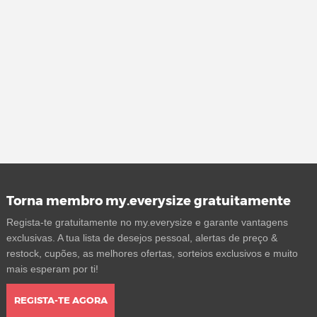
Torna membro my.everysize gratuitamente
Regista-te gratuitamente no my.everysize e garante vantagens
exclusivas. A tua lista de desejos pessoal, alertas de preço &
restock, cupões, as melhores ofertas, sorteios exclusivos e muito
mais esperam por ti!
REGISTA-TE AGORA