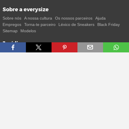
Sobre a everysize
Sobre nós
A nossa cultura
Os nossos parceiros
Ajuda
Empregos
Torna-te parceiro
Léxico de Sneakers
Black Friday
Sitemap
Modelos
Jurídico
Termos
Privacidade
Impressum
Contacto
Segue-nos
Recebe todas as informações sobre novos sneakers e
lançamentos especiais diretamente no teu smartphone.