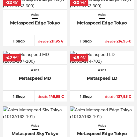
-22 %
-22 %
-20 %
-20 %
*
*
*
*
Asics
Asics
Metaspeed Edge Tokyo
Metaspeed Edge Tokyo
1 Shop
desde
211,95 €
1 Shop
desde
214,95 €
-42 %
-42 %
-45 %
-45 %
*
*
*
*
Asics
Asics
Metaspeed MD
Metaspeed LD
1 Shop
desde
145,95 €
1 Shop
desde
137,95 €
Asics
Asics
Metaspeed Sky Tokyo
Metaspeed Edge Tokyo