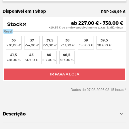
Disponível em 1 Shop
RRP 249,99 €
ab 227,00 € - 738,00 €
+10,95 € de envio+ possivelmente taxas & alfândega
Resell
36
37
37,5
38
39
39,5
230,00 €
274,00 €
227,00 €
233,00 €
350,00 €
283,00 €
41,5
45
46
46,5
738,00 €
517,00 €
517,00 €
517,00 €
IR PARA A LOJA
Dados de 07.08.2026 08:15 horas *
Descrição