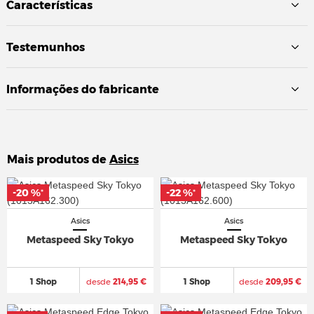
Características
Testemunhos
Informações do fabricante
Mais produtos de
Asics
-20 %
-20 %
-22 %
-22 %
*
*
*
*
Asics
Asics
Metaspeed Sky Tokyo
Metaspeed Sky Tokyo
1 Shop
desde
214,95 €
1 Shop
desde
209,95 €