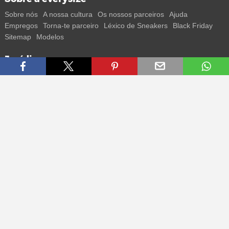
Sobre nós
A nossa cultura
Os nossos parceiros
Ajuda
Empregos
Torna-te parceiro
Léxico de Sneakers
Black Friday
Sitemap
Modelos
Jurídico
Termos
Privacidade
Impressum
Contacto
Segue-nos
Recebe todas as informações sobre novos sneakers e
lançamentos especiais diretamente no teu smartphone.
* Todos os preços estão em euros, incluindo o IVA, e podem não
incluir os portes de envio. Os preços riscados ou as percentagens de