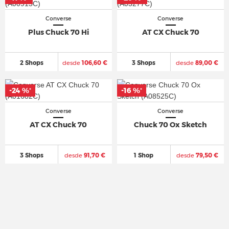
Converse
Converse
Plus Chuck 70 Hi
AT CX Chuck 70
2 Shops
desde
106,60 €
3 Shops
desde
89,00 €
-24 %
-24 %
-16 %
-16 %
*
*
*
*
Converse
Converse
AT CX Chuck 70
Chuck 70 Ox Sketch
3 Shops
desde
91,70 €
1 Shop
desde
79,50 €