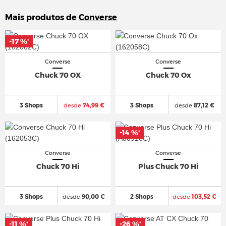
Mais produtos de
Converse
-17 %
-17 %
*
*
Converse
Converse
Chuck 70 OX
Chuck 70 Ox
3 Shops
desde
74,99 €
3 Shops
desde
87,12 €
-14 %
-14 %
*
*
Converse
Converse
Chuck 70 Hi
Plus Chuck 70 Hi
3 Shops
desde
90,00 €
2 Shops
desde
103,52 €
-11 %
-11 %
-26 %
-26 %
*
*
*
*