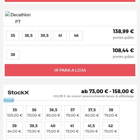
138,99 €
35
36,5
39,5
41
46
portes grátis
108,44 €
38
portes grátis
IR PARA A LOJA
ab 73,00 € - 158,00 €
+10,95 € de envio+ possivelmente taxas & alfândega
Resell
35
36
36,5
37
37,5
38
105,00 €
113,00 €
80,00 €
79,00 €
80,00 €
79,00 €
39
39,5
40
41
41,5
42
84,00 €
73,00 €
73,00 €
73,00 €
73,00 €
73,00 €