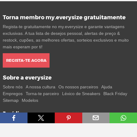
Torna membro my.everysize gratuitamente
Regista-te gratuitamente no my.everysize e garante vantagens
exclusivas. A tua lista de desejos pessoal, alertas de preço &
restock, cupões, as melhores ofertas, sorteios exclusivos e muito
mais esperam por ti!
REGISTA-TE AGORA
Sobre a everysize
Sobre nós
A nossa cultura
Os nossos parceiros
Ajuda
Empregos
Torna-te parceiro
Léxico de Sneakers
Black Friday
Sitemap
Modelos
Jurídico
Termos
Privacidade
Impressum
Contacto
Segue-nos