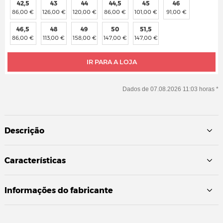
42,5
43
44
44,5
45
46
86,00 €
126,00 €
120,00 €
86,00 €
101,00 €
91,00 €
46,5
48
49
50
51,5
86,00 €
113,00 €
158,00 €
147,00 €
147,00 €
IR PARA A LOJA
Dados de 07.08.2026 11:03 horas *
Descrição
Características
Informações do fabricante