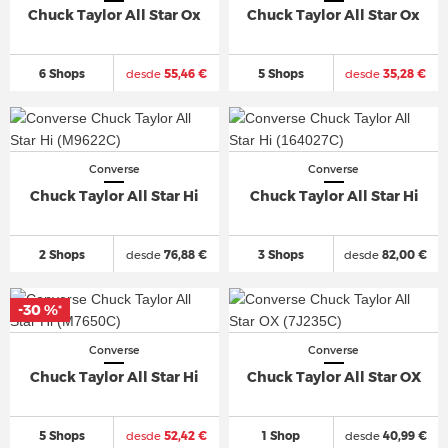
Chuck Taylor All Star Ox
Chuck Taylor All Star Ox
6 Shops
desde
55,46 €
5 Shops
desde
35,28 €
Converse
Converse
Chuck Taylor All Star Hi
Chuck Taylor All Star Hi
2 Shops
desde
76,88 €
3 Shops
desde
82,00 €
-30 %
-30 %
*
*
Converse
Converse
Chuck Taylor All Star Hi
Chuck Taylor All Star OX
5 Shops
desde
52,42 €
1 Shop
desde
40,99 €