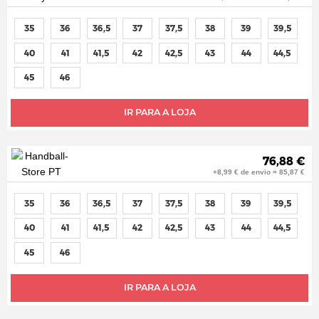
35
36
36,5
37
37,5
38
39
39,5
40
41
41,5
42
42,5
43
44
44,5
45
46
IR PARA A LOJA
76,88 €
+8,99 € de envio = 85,87 €
35
36
36,5
37
37,5
38
39
39,5
40
41
41,5
42
42,5
43
44
44,5
45
46
IR PARA A LOJA