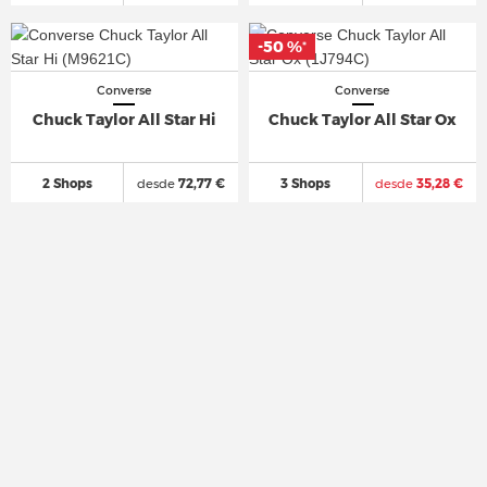
-50 %
-50 %
*
*
Converse
Converse
Chuck Taylor All Star Hi
Chuck Taylor All Star Ox
2 Shops
desde
72,77 €
3 Shops
desde
35,28 €