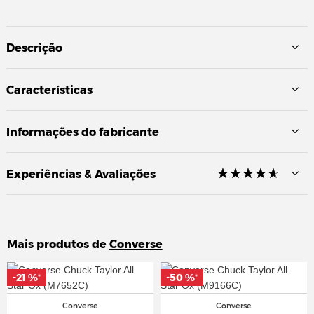
Descrição
Características
Informações do fabricante
☆
★
☆
★
☆
★
☆
★
☆
★
Experiências & Avaliações
Mais produtos de
Converse
-21 %
-21 %
-50 %
-50 %
*
*
*
*
Converse
Converse