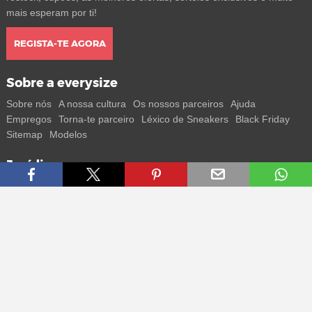
mais esperam por ti!
REGISTA-TE AGORA
Sobre a everysize
Sobre nós
A nossa cultura
Os nossos parceiros
Ajuda
Empregos
Torna-te parceiro
Léxico de Sneakers
Black Friday
Sitemap
Modelos
Jurídico
Termos
Privacidade
Impressum
Contacto
Segue-nos
Recebe todas as informações sobre novos sneakers e
lançamentos especiais diretamente no teu smartphone.