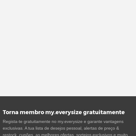
Torna membro my.everysize gratuitamente
Regista-te gratuitamente no my.everysize e garante vantagens
exclusivas. A tua lista de desejos pessoal, alertas de preço &
restock, cupões, as melhores ofertas, sorteios exclusivos e muito