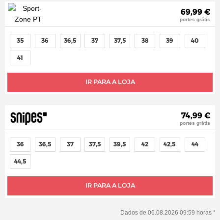
69,99 €
portes grátis
35
36
36,5
37
37,5
38
39
40
41
IR PARA A LOJA
74,99 €
portes grátis
36
36,5
37
37,5
39,5
42
42,5
44
44,5
IR PARA A LOJA
Dados de 06.08.2026 09:59 horas *