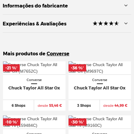
Informações do fabricante
☆
★
☆
★
☆
★
☆
★
☆
★
Experiências & Avaliações
Mais produtos de
Converse
-21 %
-21 %
-36 %
-36 %
*
*
*
*
Converse
Converse
Chuck Taylor All Star Ox
Chuck Taylor All Star Ox
6 Shops
desde
55,46 €
3 Shops
desde
44,99 €
-10 %
-10 %
-30 %
-30 %
*
*
*
*