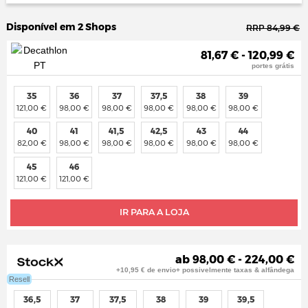
Disponível em 2 Shops
RRP 84,99 €
81,67 € - 120,99 €
portes grátis
35
36
37
37,5
38
39
121,00 €
98,00 €
98,00 €
98,00 €
98,00 €
98,00 €
40
41
41,5
42,5
43
44
82,00 €
98,00 €
98,00 €
98,00 €
98,00 €
98,00 €
45
46
121,00 €
121,00 €
IR PARA A LOJA
ab 98,00 € - 224,00 €
+10,95 € de envio+ possivelmente taxas & alfândega
Resell
36,5
37
37,5
38
39
39,5