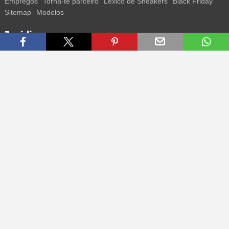
Empregos
Torna-te parceiro
Léxico de Sneakers
Black Friday
Sitemap
Modelos
Jurídico
Termos
Privacidade
Impressum
Contacto
Segue-nos
Recebe todas as informações sobre novos sneakers e
lançamentos especiais diretamente no teu smartphone.
* Todos os preços estão em euros, incluindo o IVA, e podem não
incluir os portes de envio. Os preços riscados ou as percentagens de
desconto referem-se sempre ao PVP. Podem ocorrer alterações
temporárias de preços, tempo de entrega e custos de envio.
(mais