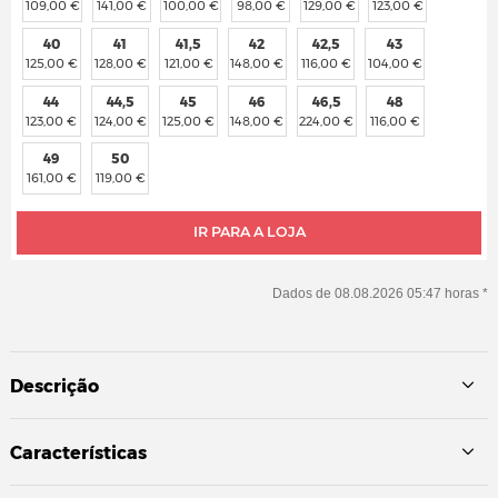
109,00 €
141,00 €
100,00 €
98,00 €
129,00 €
123,00 €
40
41
41,5
42
42,5
43
125,00 €
128,00 €
121,00 €
148,00 €
116,00 €
104,00 €
44
44,5
45
46
46,5
48
123,00 €
124,00 €
125,00 €
148,00 €
224,00 €
116,00 €
49
50
161,00 €
119,00 €
IR PARA A LOJA
Dados de 08.08.2026 05:47 horas *
Descrição
Características