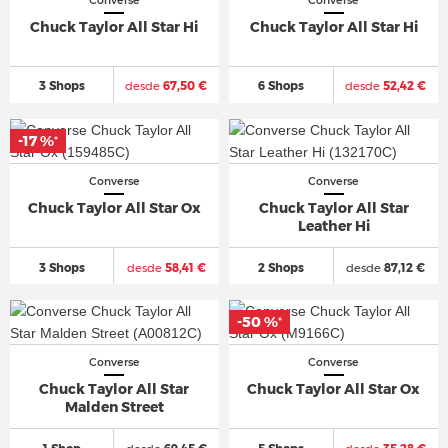
Converse
Converse
Chuck Taylor All Star Hi
Chuck Taylor All Star Hi
3 Shops
desde
67,50 €
6 Shops
desde
52,42 €
-17 %
-17 %
*
*
Converse
Converse
Chuck Taylor All Star Ox
Chuck Taylor All Star
Leather Hi
3 Shops
desde
58,41 €
2 Shops
desde
87,12 €
-50 %
-50 %
*
*
Converse
Converse
Chuck Taylor All Star
Chuck Taylor All Star Ox
Malden Street