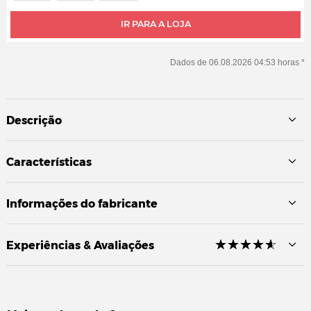
IR PARA A LOJA
Dados de 06.08.2026 04:53 horas *
Descrição
Características
Informações do fabricante
☆
★
☆
★
☆
★
☆
★
☆
★
Experiências & Avaliações