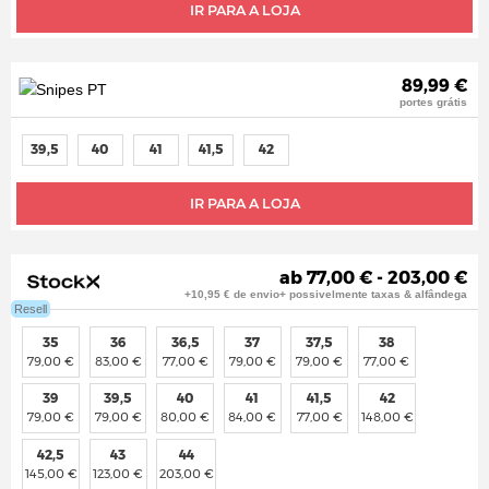
IR PARA A LOJA
89,99 €
portes grátis
39,5
40
41
41,5
42
IR PARA A LOJA
ab 77,00 € - 203,00 €
+10,95 € de envio+ possivelmente taxas & alfândega
Resell
35
36
36,5
37
37,5
38
79,00 €
83,00 €
77,00 €
79,00 €
79,00 €
77,00 €
39
39,5
40
41
41,5
42
79,00 €
79,00 €
80,00 €
84,00 €
77,00 €
148,00 €
42,5
43
44
145,00 €
123,00 €
203,00 €