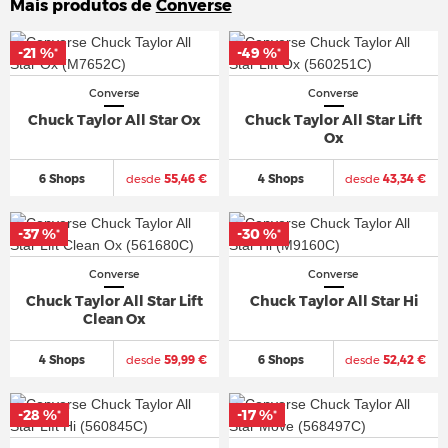
Mais produtos de
Converse
-21 %
-21 %
-49 %
-49 %
*
*
*
*
Converse
Converse
Chuck Taylor All Star Ox
Chuck Taylor All Star Lift
Ox
6 Shops
desde
55,46 €
4 Shops
desde
43,34 €
-37 %
-37 %
-30 %
-30 %
*
*
*
*
Converse
Converse
Chuck Taylor All Star Lift
Chuck Taylor All Star Hi
Clean Ox
4 Shops
desde
59,99 €
6 Shops
desde
52,42 €
-28 %
-28 %
-17 %
-17 %
*
*
*
*