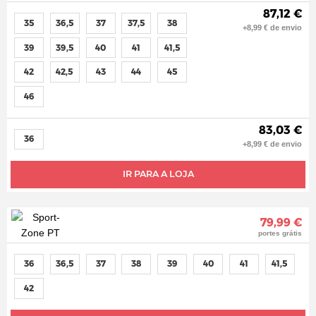
87,12 €
35
36,5
37
37,5
38
+8,99 € de envio
39
39,5
40
41
41,5
42
42,5
43
44
45
46
83,03 €
36
+8,99 € de envio
IR PARA A LOJA
79,99 €
portes grátis
36
36,5
37
38
39
40
41
41,5
42