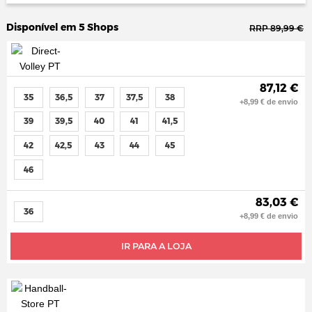
Disponível em 5 Shops
RRP 89,99 €
87,12 €
35
36,5
37
37,5
38
+8,99 € de envio
39
39,5
40
41
41,5
42
42,5
43
44
45
46
83,03 €
36
+8,99 € de envio
IR PARA A LOJA