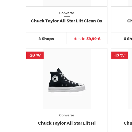
Converse
Chuck Taylor All Star Lift Clean Ox
Ch
4 Shops
desde
59,99 €
6 S
-28 %
-28 %
-17 %
-17 %
*
*
*
*
Converse
Chuck Taylor All Star Lift Hi
Chu