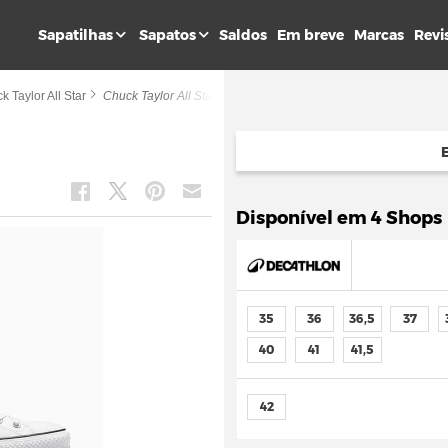
Sapatilhas
Sapatos
Saldos
Em breve
Marcas
Revi
k Taylor All Star
Chuck Taylor All Star Lift Hi
Disponível em 4 Shops
35
36
36,5
37
40
41
41,5
42