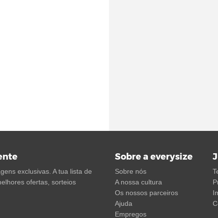
ente
Sobre a everysize
J
ens exclusivas. A tua lista de
Sobre nós
T
elhores ofertas, sorteios
A nossa cultura
P
Os nossos parceiros
I
Ajuda
C
Empregos