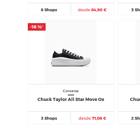
6 Shops
desde
64,90 €
3 S
-16 %
-16 %
*
*
Converse
Chuck Taylor All Star Move Ox
Chuc
3 Shops
desde
71,06 €
2 S