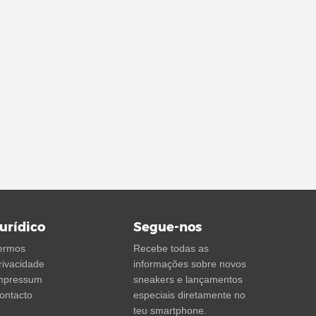
urídico
Segue-nos
ermos
Recebe todas as
rivacidade
informações sobre novos
mpressum
sneakers e lançamentos
ontacto
especiais diretamente no
teu smartphone.