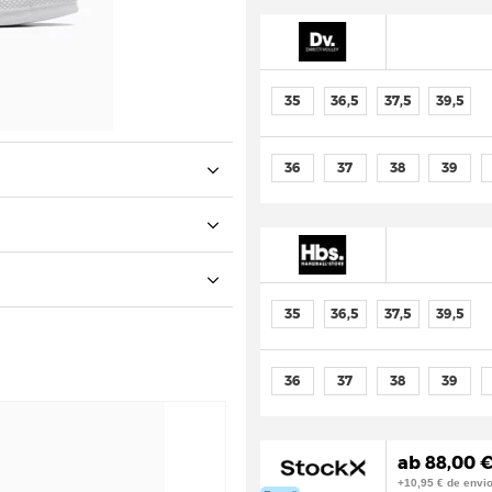
35
36,5
37,5
39,5
36
37
38
39
35
36,5
37,5
39,5
36
37
38
39
ab 88,00 €
+10,95 € de envi