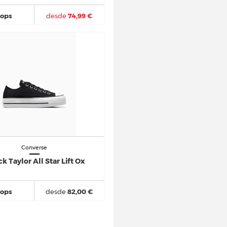
hops
desde
74,99 €
Converse
k Taylor All Star Lift Ox
hops
desde
82,00 €