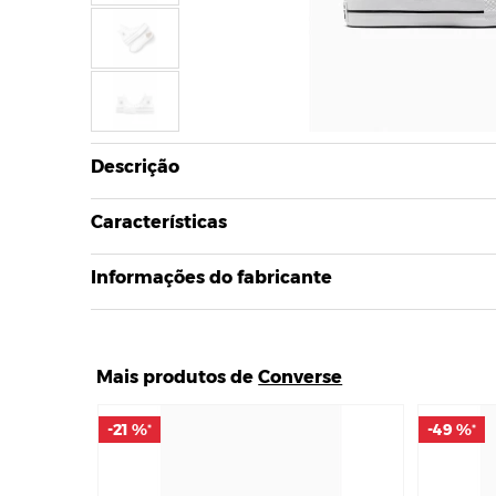
Descrição
Características
Informações do fabricante
Mais produtos de
Converse
-21 %
-21 %
-49 %
-49 %
*
*
*
*