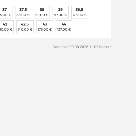
37
37,5
38
39
39,5
5,00 €
88,00 €
95,00 €
97,00 €
175,00 €
42
42,5
43
44
30,00 €
140,00 €
176,00 €
137,00 €
Dados de 09.08.2026 11:03 horas *