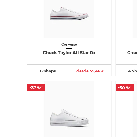
Converse
Chuck Taylor All Star Ox
Chuc
6 Shops
desde
55,46 €
4 S
-37 %
-37 %
-30 %
-30 %
*
*
*
*