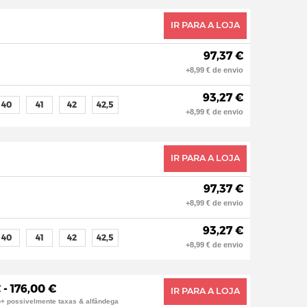
IR PARA A LOJA
97,37 €
+8,99 € de envio
93,27 €
40
41
42
42,5
+8,99 € de envio
IR PARA A LOJA
97,37 €
+8,99 € de envio
93,27 €
40
41
42
42,5
+8,99 € de envio
 - 176,00 €
IR PARA A LOJA
o+ possivelmente taxas & alfândega