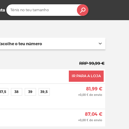
sta
Escolhe o teu número
RRP 99,99 €
IR PARA A LOJA
81,99 €
37,5
38
39
39,5
+0,00 € de envio
87,04 €
+0,00 € de envio