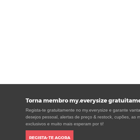
Torna membro my.everysize gratuitam
Regista-te gratuitamente no my.everysize e garante vantag
desejos pessoal, alertas de preço & restock, cupões, as m
exclusivos e muito mais esperam por ti!
REGISTA-TE AGORA