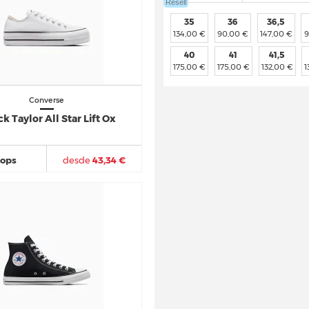
Resell
35
36
36,5
134,00 €
90,00 €
147,00 €
9
40
41
41,5
175,00 €
175,00 €
132,00 €
1
Converse
k Taylor All Star Lift Ox
hops
desde
43,34 €