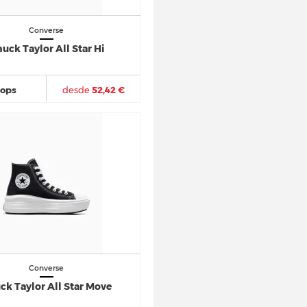
Converse
uck Taylor All Star Hi
hops
desde
52,42 €
Converse
ck Taylor All Star Move