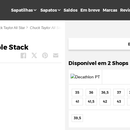
Sapatilhas
Sapatos
Saldos
Em breve
Marcas
Revi
k Taylor All Star
Chuck Taylor All Star Lift Double Stack
ble Stack
Disponível em 2 Shops
35
36
36,5
37
41
41,5
42
43
39,5