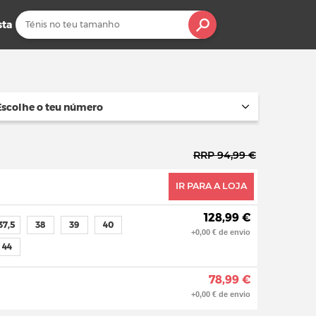
sta
Escolhe o teu número
RRP 94,99 €
IR PARA A LOJA
128,99 €
37,5
38
39
40
+0,00 € de envio
44
78,99 €
+0,00 € de envio