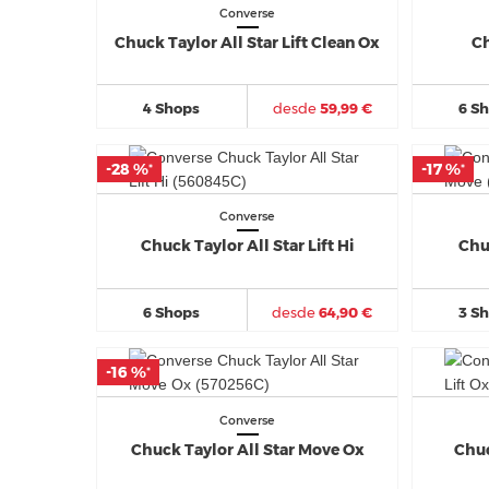
Converse
Chuck Taylor All Star Lift Clean Ox
Ch
4 Shops
desde
59,99 €
6 S
-28 %
-28 %
-17 %
-17 %
*
*
*
*
Converse
Chuck Taylor All Star Lift Hi
Chu
6 Shops
desde
64,90 €
3 S
-16 %
-16 %
*
*
Converse
Chuck Taylor All Star Move Ox
Chuc