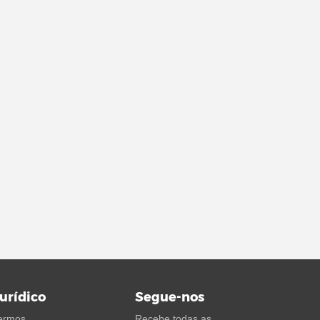
urídico
Segue-nos
ermos
Recebe todas as