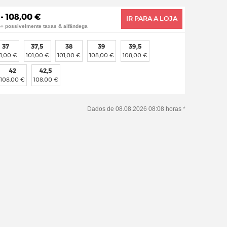
 - 108,00 €
IR PARA A LOJA
o+ possivelmente taxas & alfândega
37
37,5
38
39
39,5
1,00 €
101,00 €
101,00 €
108,00 €
108,00 €
42
42,5
108,00 €
108,00 €
Dados de 08.08.2026 08:08 horas *