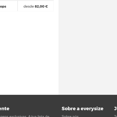
hops
desde
82,00 €
ente
Sobre a everysize
J
ens exclusivas. A tua lista de
Sobre nós
T