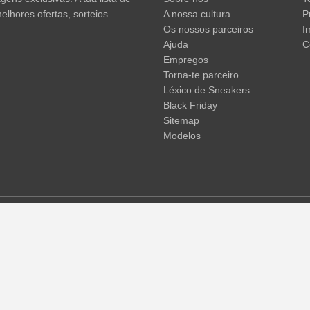
elhores ofertas, sorteios
A nossa cultura
P
Os nossos parceiros
I
Ajuda
C
Empregos
Torna-te parceiro
Léxico de Sneakers
Black Friday
Sitemap
Modelos
em não incluir os portes de envio. Os preços riscados ou as percent
 temporárias de preços, tempo de entrega e custos de envio.
(mais in
© 2015 - 2026 everysize. All rights reserved.