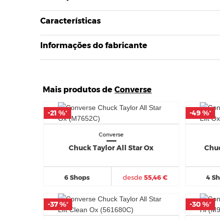
Características
Informações do fabricante
Mais produtos de
Converse
-21 %
-21 %
-49 %
-49 %
*
*
*
*
Converse
Chuck Taylor All Star Ox
Chuc
6 Shops
desde
55,46 €
4 S
-37 %
-37 %
-30 %
-30 %
*
*
*
*