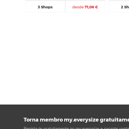
3 Shops
desde
71,06 €
2 S
Torna membro my.everysize gratuitam
Regista-te gratuitamente no my.everysize e garante vantag