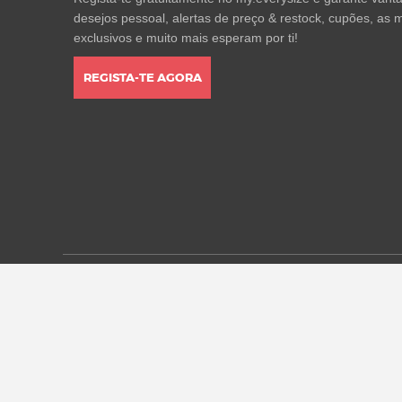
desejos pessoal, alertas de preço & restock, cupões, as m
exclusivos e muito mais esperam por ti!
REGISTA-TE AGORA
* Todos os preços estão em euros, incluindo o IVA, e pod
alterações