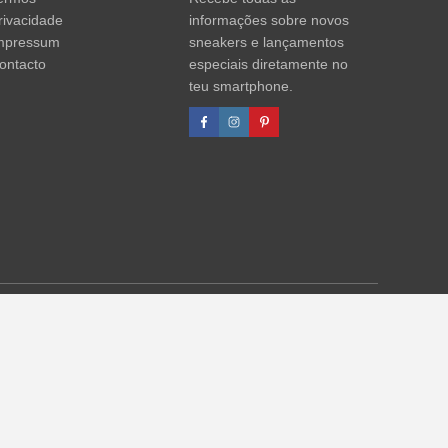
rivacidade
informações sobre novos
mpressum
sneakers e lançamentos
ontacto
especiais diretamente no
teu smartphone.
agens de desconto referem-se sempre ao PVP. Podem ocorrer
formações)
.