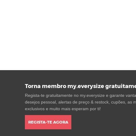
Torna membro my.everysize gratuitam
Regista-te gratuitamente no my.everysize e garante vantag
desejos pessoal, alertas de preço & restock, cupões, as m
exclusivos e muito mais esperam por ti!
REGISTA-TE AGORA