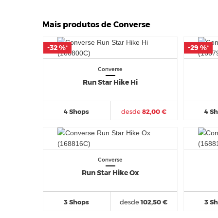
Mais produtos de
Converse
-32 %
-32 %
-29 %
-29 %
*
*
*
*
Converse
Run Star Hike Hi
4 Shops
desde
82,00 €
4 S
Converse
Run Star Hike Ox
3 Shops
desde
102,50 €
3 S