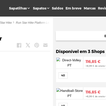
Sapatilhas
Sapatos
Saldos
Em breve
Marcas
Revi
Star Hike
Run Star Hike Platform Leather
r
Disponível em 3 Shops
116,85 €
+8,99 € de envio 
40
116,85 €
+8,99 € de envio 
40