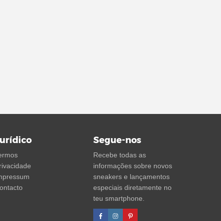
urídico
Segue-nos
ermos
Recebe todas as
rivacidade
informações sobre novos
mpressum
sneakers e lançamentos
ontacto
especiais diretamente no
teu smartphone.