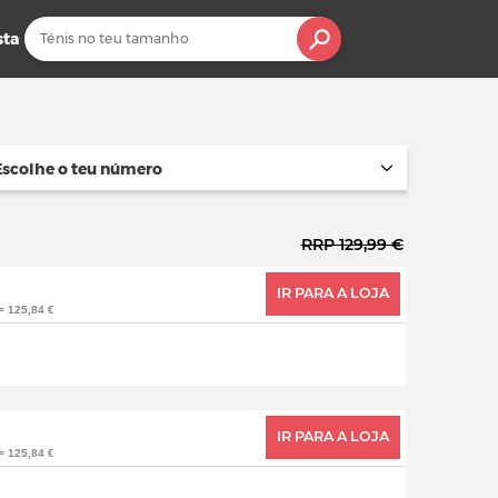
sta
Escolhe o teu número
RRP 129,99 €
IR PARA A LOJA
= 125,84 €
IR PARA A LOJA
= 125,84 €