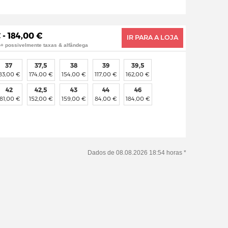
 - 184,00 €
IR PARA A LOJA
o+ possivelmente taxas & alfândega
37
37,5
38
39
39,5
83,00 €
174,00 €
154,00 €
117,00 €
162,00 €
42
42,5
43
44
46
181,00 €
152,00 €
159,00 €
84,00 €
184,00 €
Dados de 08.08.2026 18:54 horas *