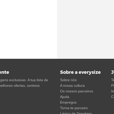
ente
Sobre a everysize
J
ens exclusivas. A tua lista de
Sobre nós
T
elhores ofertas, sorteios
A nossa cultura
P
Os nossos parceiros
I
Ajuda
C
Empregos
Torna-te parceiro
Léxico de Sneakers