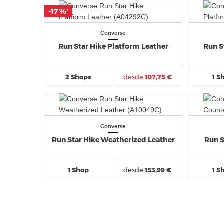
-17 %
-17 %
*
*
Converse
Run Star Hike Platform Leather
Run S
2 Shops
desde
107,75 €
1 S
Converse
Run Star Hike Weatherized Leather
Run S
1 Shop
desde
153,99 €
1 S