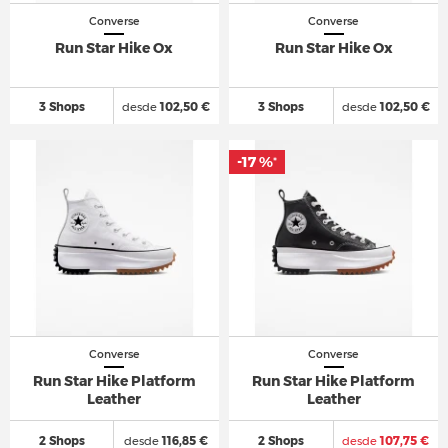
Converse
Converse
Run Star Hike Ox
Run Star Hike Ox
3 Shops
desde
102,50 €
3 Shops
desde
102,50 €
-17 %
-17 %
*
*
Converse
Converse
Run Star Hike Platform
Run Star Hike Platform
Leather
Leather
2 Shops
desde
116,85 €
2 Shops
desde
107,75 €