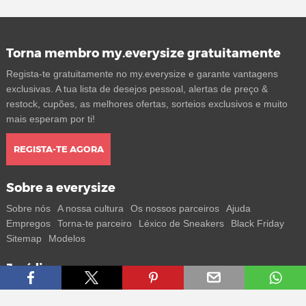
Torna membro my.everysize gratuitamente
Regista-te gratuitamente no my.everysize e garante vantagens
exclusivas. A tua lista de desejos pessoal, alertas de preço &
restock, cupões, as melhores ofertas, sorteios exclusivos e muito
mais esperam por ti!
REGISTA-TE AGORA
Sobre a everysize
Sobre nós
A nossa cultura
Os nossos parceiros
Ajuda
Empregos
Torna-te parceiro
Léxico de Sneakers
Black Friday
Sitemap
Modelos
Jurídico
Termos
Privacidade
Impressum
Contacto