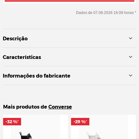
Dados de 07.08.2026 16:09 horas *
Descrição
Características
Informações do fabricante
Mais produtos de
Converse
-32 %
-32 %
-29 %
-29 %
*
*
*
*