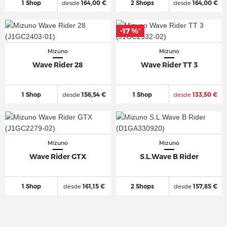
1 Shop
desde
164,00 €
2 Shops
desde
164,00 €
-17 %
-17 %
*
*
Mizuno
Mizuno
Wave Rider 28
Wave Rider TT 3
1 Shop
desde
156,54 €
1 Shop
desde
133,50 €
Mizuno
Mizuno
Wave Rider GTX
S.L.Wave B Rider
1 Shop
desde
161,15 €
2 Shops
desde
157,85 €