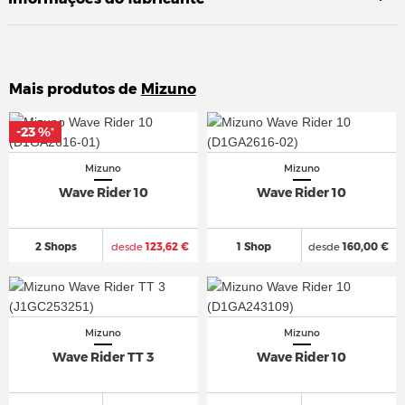
Mais produtos de
Mizuno
-23 %
-23 %
*
*
Mizuno
Mizuno
Wave Rider 10
Wave Rider 10
2 Shops
desde
123,62 €
1 Shop
desde
160,00 €
Mizuno
Mizuno
Wave Rider TT 3
Wave Rider 10