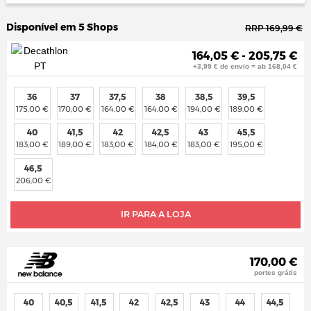
Disponível em 5 Shops
RRP 169,99 €
164,05 € - 205,75 €
+3,99 € de envio = ab 168,04 €
36
37
37,5
38
38,5
39,5
175,00 €
170,00 €
164,00 €
164,00 €
194,00 €
189,00 €
40
41,5
42
42,5
43
45,5
183,00 €
189,00 €
183,00 €
184,00 €
183,00 €
195,00 €
46,5
206,00 €
IR PARA A LOJA
170,00 €
portes grátis
40
40,5
41,5
42
42,5
43
44
44,5