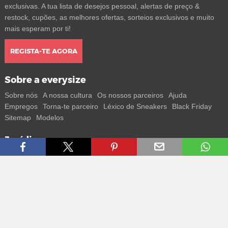
exclusivas. A tua lista de desejos pessoal, alertas de preço &
restock, cupões, as melhores ofertas, sorteios exclusivos e muito
mais esperam por ti!
REGISTA-TE AGORA
Sobre a everysize
Sobre nós
A nossa cultura
Os nossos parceiros
Ajuda
Empregos
Torna-te parceiro
Léxico de Sneakers
Black Friday
Sitemap
Modelos
Jurídico
Termos
Privacidade
Impressum
Contacto
Segue-nos
Recebe todas as informações sobre novos sneakers e
lançamentos especiais diretamente no teu smartphone.