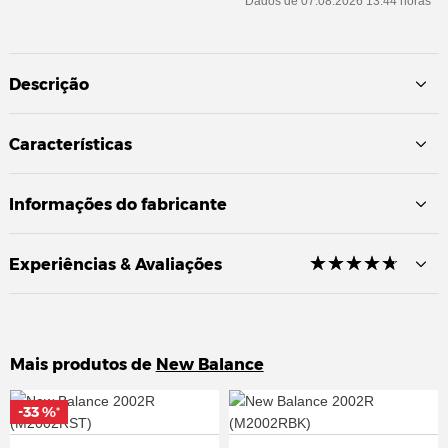
Dados de 07.08.2026 13:44 horas *
Descrição
Características
Informações do fabricante
☆
★
☆
★
☆
★
☆
★
☆
★
Experiências & Avaliações
Mais produtos de
New Balance
-33 %
-33 %
*
*