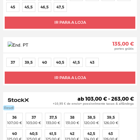
45
45,5
46,5
47,5
IR PARA A LOJA
135,00 €
portes grátis
37
39,5
40
40,5
41,5
43
IR PARA A LOJA
ab 103,00 € - 263,00 €
+10,95 € de envio+ possivelmente taxas & alfândega
Resell
36
37
37,5
38
38,5
39,5
107,00 €
103,00 €
133,00 €
131,00 €
120,00 €
126,00 €
40
40,5
41,5
42
42,5
43
125,00 €
123,00 €
125,00 €
123,00 €
124,00 €
126,00 €