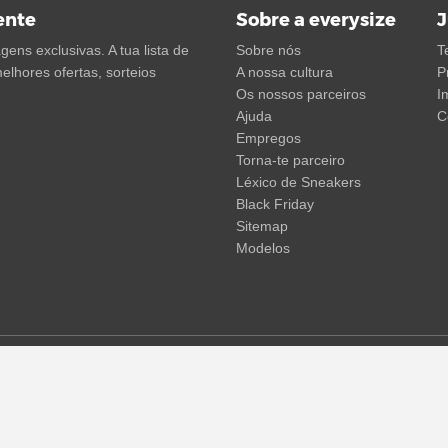
ente
Sobre a everysize
J
ens exclusivas. A tua lista de
Sobre nós
T
elhores ofertas, sorteios
A nossa cultura
P
Os nossos parceiros
I
Ajuda
C
Empregos
Torna-te parceiro
Léxico de Sneakers
Black Friday
Sitemap
Modelos
em não incluir os portes de envio. Os preços riscados ou as percent
 temporárias de preços, tempo de entrega e custos de envio.
(mais in
© 2015 - 2026 everysize. All rights reserved.