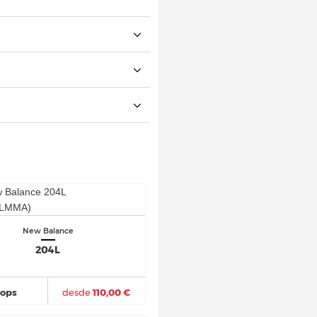
New Balance
204L
hops
desde
110,00 €