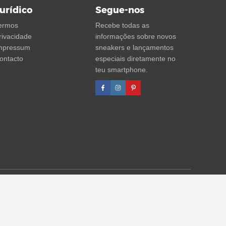
urídico
Segue-nos
ermos
Recebe todas as
rivacidade
informações sobre novos
mpressum
sneakers e lançamentos
ontacto
especiais diretamente no
teu smartphone.
agens de desconto referem-se sempre ao PVP. Podem ocorrer
formações)
.