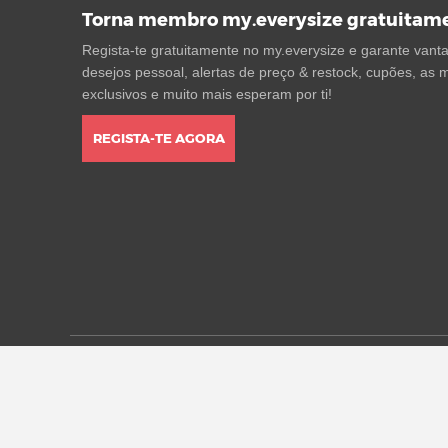
Torna membro my.everysize gratuitam
Regista-te gratuitamente no my.everysize e garante vantag
desejos pessoal, alertas de preço & restock, cupões, as m
exclusivos e muito mais esperam por ti!
REGISTA-TE AGORA
* Todos os preços estão em euros, incluindo o IVA, e pod
alterações