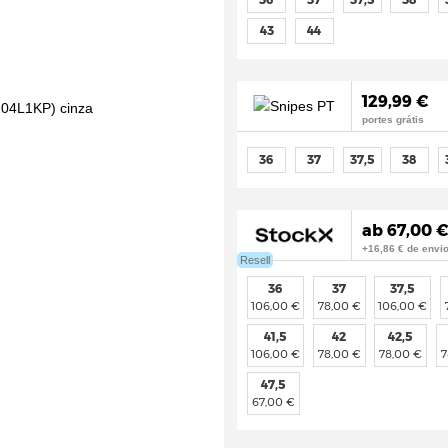
43
44
129,99 €
portes grátis
36
37
37,5
38
ab 67,00 €
+16,86 € de envi
Resell
36
37
37,5
106,00 €
78,00 €
106,00 €
41,5
42
42,5
106,00 €
78,00 €
78,00 €
7
47,5
67,00 €