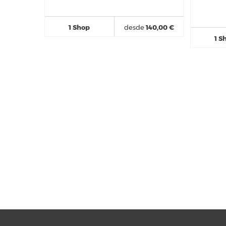
1 Shop
desde
140,00 €
1 S