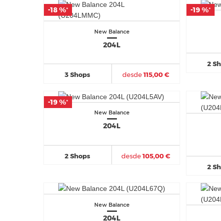
-18 %
-18 %
-19 %
-19 %
*
*
*
*
New Balance
204L
2 S
3 Shops
desde
115,00 €
-19 %
-19 %
*
*
New Balance
204L
2 Shops
desde
105,00 €
2 S
New Balance
204L