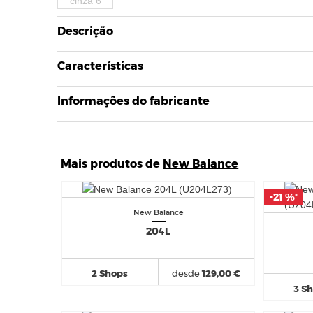
Descrição
Características
Informações do fabricante
Mais produtos de
New Balance
-21 %
-21 %
*
*
New Balance
204L
2 Shops
desde
129,00 €
3 S