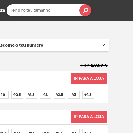
sta
Escolhe o teu número
RRP 129,99 €
IR PARA A LOJA
40
40,5
41,5
42
42,5
43
44,5
IR PARA A LOJA
38,5
39,5
40
40,5
41,5
42
42,5