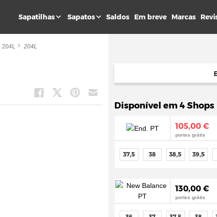
Sapatilhas
Sapatos
Saldos
Em breve
Marcas
Revi
204L
204L
Disponível em 4 Shops
105,00 €
portes grátis
37,5
38
38,5
39,5
130,00 €
portes grátis
36
37
37,5
38