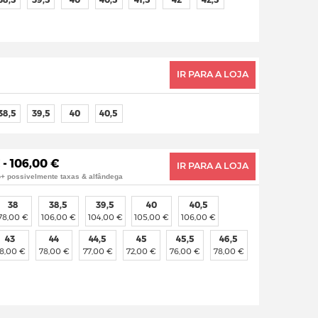
IR PARA A LOJA
38,5
39,5
40
40,5
 - 106,00 €
IR PARA A LOJA
o+ possivelmente taxas & alfândega
38
38,5
39,5
40
40,5
78,00 €
106,00 €
104,00 €
105,00 €
106,00 €
43
44
44,5
45
45,5
46,5
8,00 €
78,00 €
77,00 €
72,00 €
76,00 €
78,00 €