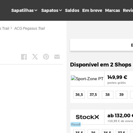
Sapatilhas
Sapatos
Saldos
Em breve
Marcas
Revi
 Trail
ACG Pegasus Trail
Disponível em 2 Shops
149,99 €
portes grátis
36,5
37,5
38
39
ab 132,00 
+10,95 € de envi
Resell
35,5
36
36,5
37,5