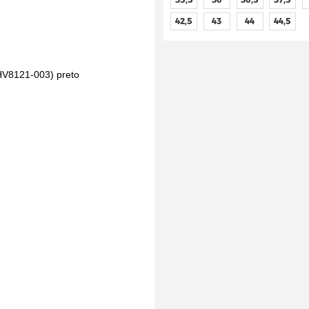
42,5
43
44
44,5