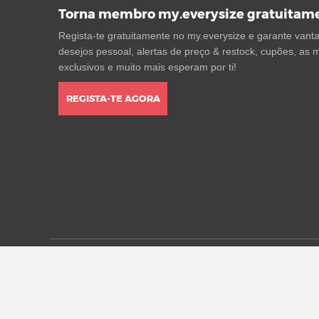
Torna membro my.everysize gratuitam
Regista-te gratuitamente no my.everysize e garante vantag
desejos pessoal, alertas de preço & restock, cupões, as m
exclusivos e muito mais esperam por ti!
REGISTA-TE AGORA
* Todos os preços estão em euros, incluindo o IVA, e pod
alterações