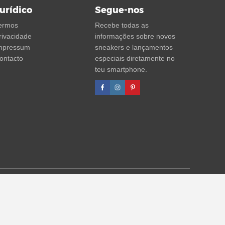
urídico
Segue-nos
ermos
Recebe todas as
rivacidade
informações sobre novos
mpressum
sneakers e lançamentos
ontacto
especiais diretamente no
teu smartphone.
agens de desconto referem-se sempre ao PVP. Podem ocorrer
formações)
.