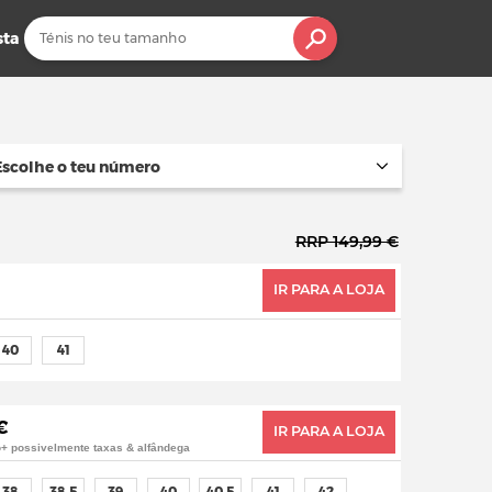
sta
Escolhe o teu número
RRP 149,99 €
IR PARA A LOJA
40
41
€
IR PARA A LOJA
o+ possivelmente taxas & alfândega
38
38,5
39
40
40,5
41
42