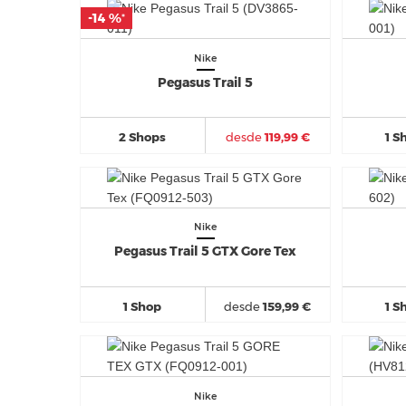
-14 %
-14 %
*
*
Nike
Pegasus Trail 5
2 Shops
desde
119,99 €
1 S
Nike
Pegasus Trail 5 GTX Gore Tex
1 Shop
desde
159,99 €
1 S
Nike