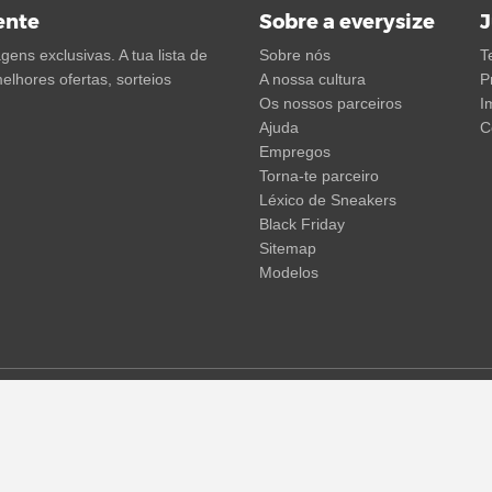
ente
Sobre a everysize
J
ens exclusivas. A tua lista de
Sobre nós
T
elhores ofertas, sorteios
A nossa cultura
P
Os nossos parceiros
I
Ajuda
C
Empregos
Torna-te parceiro
Léxico de Sneakers
Black Friday
Sitemap
Modelos
em não incluir os portes de envio. Os preços riscados ou as percent
 temporárias de preços, tempo de entrega e custos de envio.
(mais in
© 2015 - 2026 everysize. All rights reserved.