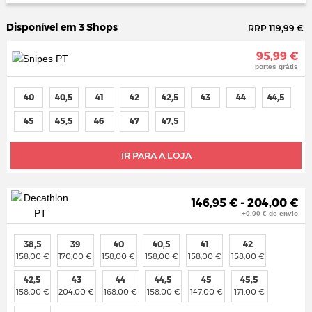
Disponível em 3 Shops
RRP 119,99 €
95,99 €
portes grátis
40
40,5
41
42
42,5
43
44
44,5
45
45,5
46
47
47,5
IR PARA A LOJA
146,95 € - 204,00 €
+0,00 € de envio
38,5
39
40
40,5
41
42
158,00 €
170,00 €
158,00 €
158,00 €
158,00 €
158,00 €
42,5
43
44
44,5
45
45,5
158,00 €
204,00 €
168,00 €
158,00 €
147,00 €
171,00 €