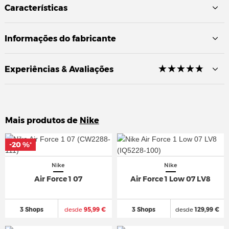
Características
Informações do fabricante
☆
★
☆
★
☆
★
☆
★
☆
★
Experiências & Avaliações
Mais produtos de
Nike
-20 %
-20 %
*
*
Nike
Nike
Air Force 1 07
Air Force 1 Low 07 LV8
3 Shops
desde
95,99 €
3 Shops
desde
129,99 €