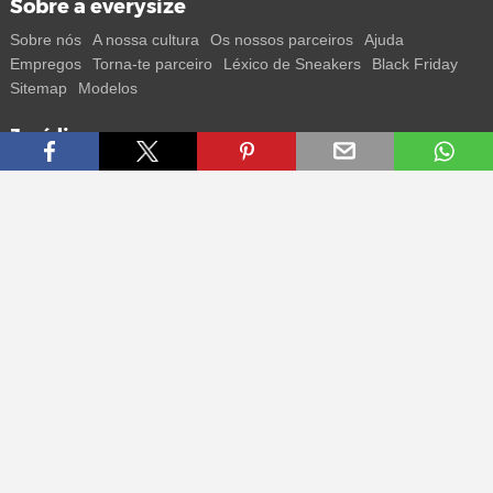
Sobre a everysize
Sobre nós
A nossa cultura
Os nossos parceiros
Ajuda
Empregos
Torna-te parceiro
Léxico de Sneakers
Black Friday
Sitemap
Modelos
Jurídico
Termos
Privacidade
Impressum
Contacto
Segue-nos
Recebe todas as informações sobre novos sneakers e
lançamentos especiais diretamente no teu smartphone.
* Todos os preços estão em euros, incluindo o IVA, e podem não
incluir os portes de envio. Os preços riscados ou as percentagens de