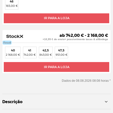
46
165,00 €
IR PARA A LOJA
ab 742,00 € - 2 168,00 €
+10,95 € de envio+ possivelmente taxas & alfândega
Resell
40
41
42,5
47,5
2 168,00 €
742,00 €
843,00 €
951,00 €
IR PARA A LOJA
Dados de 08.08.2026 08:08 horas *
Descrição