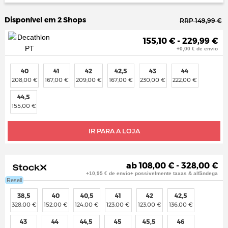
Disponível em 2 Shops
RRP 149,99 €
155,10 € - 229,99 €
+0,00 € de envio
40
41
42
42,5
43
44
208,00 €
167,00 €
209,00 €
167,00 €
230,00 €
222,00 €
44,5
155,00 €
IR PARA A LOJA
ab 108,00 € - 328,00 €
+10,95 € de envio+ possivelmente taxas & alfândega
Resell
38,5
40
40,5
41
42
42,5
328,00 €
152,00 €
124,00 €
123,00 €
123,00 €
136,00 €
43
44
44,5
45
45,5
46