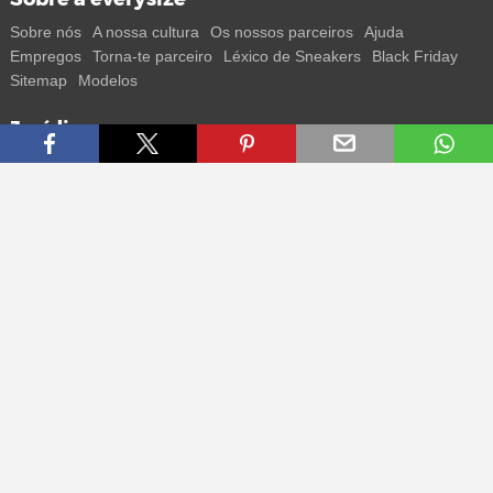
Sobre nós
A nossa cultura
Os nossos parceiros
Ajuda
Empregos
Torna-te parceiro
Léxico de Sneakers
Black Friday
Sitemap
Modelos
Jurídico
Termos
Privacidade
Impressum
Contacto
Segue-nos
Recebe todas as informações sobre novos sneakers e
lançamentos especiais diretamente no teu smartphone.
* Todos os preços estão em euros, incluindo o IVA, e podem não
incluir os portes de envio. Os preços riscados ou as percentagens de