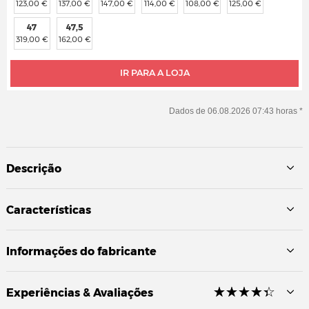
123,00 €
137,00 €
147,00 €
114,00 €
108,00 €
125,00 €
47
47,5
319,00 €
162,00 €
IR PARA A LOJA
Dados de 06.08.2026 07:43 horas *
Descrição
Características
Informações do fabricante
☆
★
☆
★
☆
★
☆
★
☆
★
Experiências & Avaliações