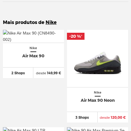
Mais produtos de
Nike
-20 %
-20 %
*
*
Nike
Air Max 90
2 Shops
desde
149,99 €
Nike
Air Max 90 Neon
3 Shops
desde
120,00 €