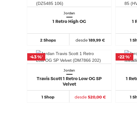
Jordan
1 Retro High OG
1 
2 Shops
desde
189,99 €
1 S
-43 %
-43 %
-22 %
-22 %
*
*
*
*
Jordan
Travis Scott 1 Retro Low OG SP
1 Ret
Velvet
1 Shop
desde
520,00 €
1 S