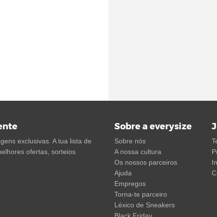
ente
Sobre a everysize
J
ens exclusivas. A tua lista de
Sobre nós
T
elhores ofertas, sorteios
A nossa cultura
P
Os nossos parceiros
I
Ajuda
C
Empregos
Torna-te parceiro
Léxico de Sneakers
Black Friday