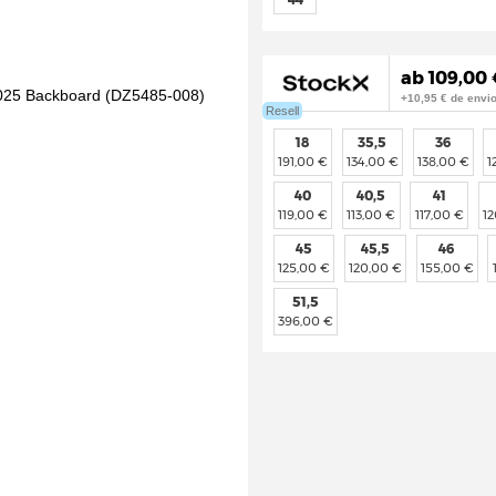
ab 109,00 
+10,95 € de envi
Resell
18
35,5
36
191,00 €
134,00 €
138,00 €
1
40
40,5
41
119,00 €
113,00 €
117,00 €
1
45
45,5
46
125,00 €
120,00 €
155,00 €
51,5
396,00 €