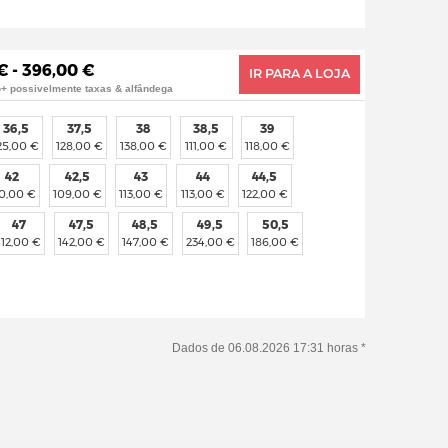
€ - 396,00 €
IR PARA A LOJA
o+ possivelmente taxas & alfândega
36,5
37,5
38
38,5
39
25,00 €
128,00 €
138,00 €
111,00 €
118,00 €
42
42,5
43
44
44,5
20,00 €
109,00 €
113,00 €
113,00 €
122,00 €
47
47,5
48,5
49,5
50,5
112,00 €
142,00 €
147,00 €
234,00 €
186,00 €
Dados de 06.08.2026 17:31 horas *