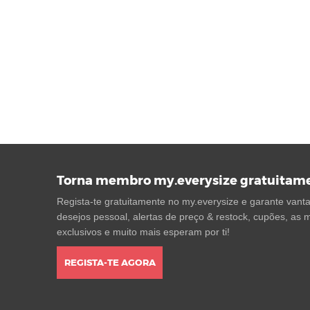
Torna membro my.everysize gratuitam
Regista-te gratuitamente no my.everysize e garante vantag
desejos pessoal, alertas de preço & restock, cupões, as m
exclusivos e muito mais esperam por ti!
REGISTA-TE AGORA