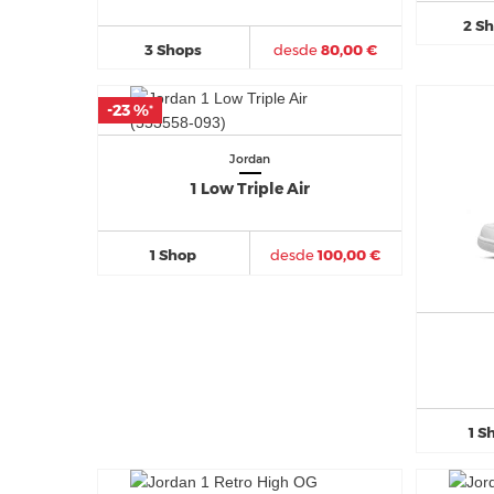
2 S
3 Shops
desde
80,00 €
-23 %
-23 %
*
*
Jordan
1 Low Triple Air
1 Shop
desde
100,00 €
1 S