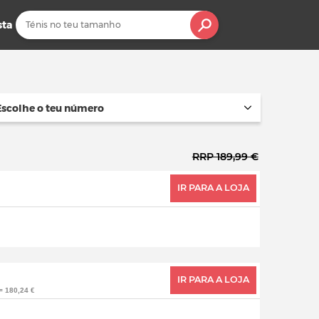
sta
Escolhe o teu número
RRP 189,99 €
IR PARA A LOJA
IR PARA A LOJA
= 180,24 €