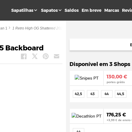
Sapatilhas
Sapatos
Saldos
Em breve
Marcas
Revi
dan 1
1 Retro High OG Shattered 2025 Backboard
25 Backboard
Disponível em 3 Shops
130,00 €
portes grátis
42,5
43
44
44,5
176,25 €
+3,99 € de envio 
44