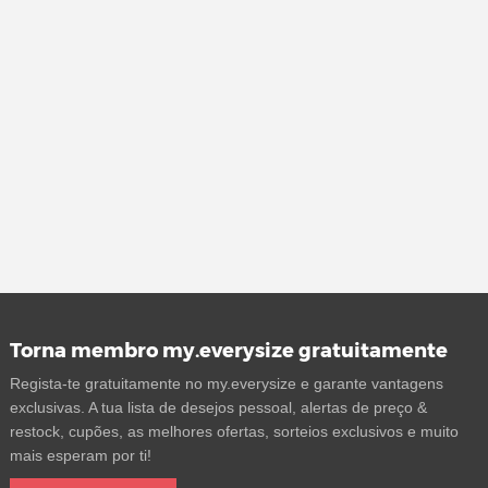
Torna membro my.everysize gratuitamente
Regista-te gratuitamente no my.everysize e garante vantagens
exclusivas. A tua lista de desejos pessoal, alertas de preço &
restock, cupões, as melhores ofertas, sorteios exclusivos e muito
mais esperam por ti!