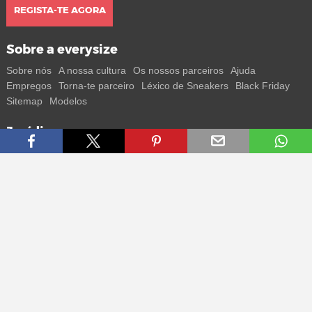
REGISTA-TE AGORA
Sobre a everysize
Sobre nós
A nossa cultura
Os nossos parceiros
Ajuda
Empregos
Torna-te parceiro
Léxico de Sneakers
Black Friday
Sitemap
Modelos
Jurídico
Termos
Privacidade
Impressum
Contacto
Segue-nos
Recebe todas as informações sobre novos sneakers e
lançamentos especiais diretamente no teu smartphone.