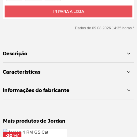
IR PARA A LOJA
Dados de 09.08.2026 14:35 horas *
Descrição
Características
Informações do fabricante
Mais produtos de
Jordan
-30 %
-30 %
*
*