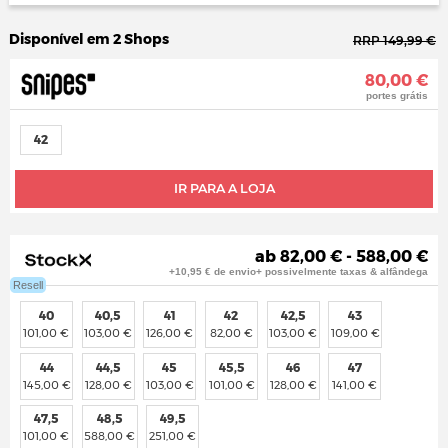
Disponível em 2 Shops
RRP 149,99 €
80,00 €
portes grátis
42
IR PARA A LOJA
ab 82,00 € - 588,00 €
+10,95 € de envio+ possivelmente taxas & alfândega
Resell
40
40,5
41
42
42,5
43
101,00 €
103,00 €
126,00 €
82,00 €
103,00 €
109,00 €
44
44,5
45
45,5
46
47
145,00 €
128,00 €
103,00 €
101,00 €
128,00 €
141,00 €
47,5
48,5
49,5
101,00 €
588,00 €
251,00 €