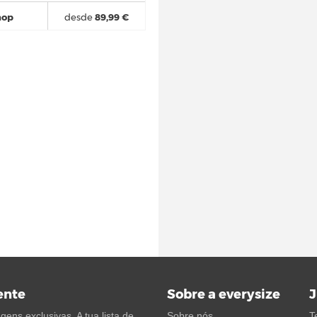
hop
desde
89,99 €
ente
Sobre a everysize
J
ens exclusivas. A tua lista de
Sobre nós
T