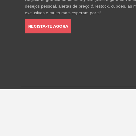
desejos pessoal, alertas de preço & restock, cupões, as m
exclusivos e muito mais esperam por ti!
REGISTA-TE AGORA
* Todos os preços estão em euros, incluindo o IVA, e pod
alterações