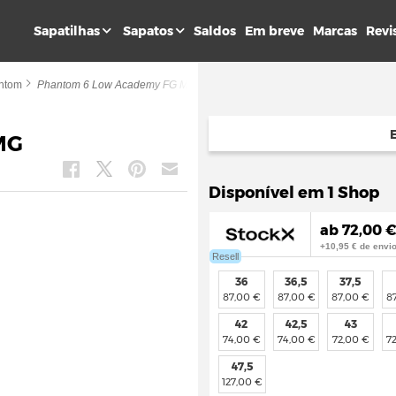
Sapatilhas
Sapatos
Saldos
Em breve
Marcas
Revi
ntom
Phantom 6 Low Academy FG MG
MG
Disponível em 1 Shop
ab 72,00 €
+10,95 € de envi
Resell
36
36,5
37,5
87,00 €
87,00 €
87,00 €
8
42
42,5
43
74,00 €
74,00 €
72,00 €
7
47,5
127,00 €