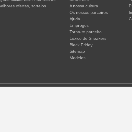
elhores ofertas, sorteios
A nossa cultura
P
Os nossos parceiros
I
Ajuda
C
Empregos
Torna-te parceiro
Léxico de Sneakers
Black Friday
Sitemap
Modelos
em não incluir os portes de envio. Os preços riscados ou as percent
 temporárias de preços, tempo de entrega e custos de envio.
(mais in
© 2015 - 2026 everysize. All rights reserved.