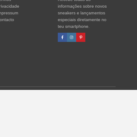
rivacidade
informações sobre novos
mpressum
sneakers e lançamentos
ontacto
especiais diretamente no
teu smartphone.
agens de desconto referem-se sempre ao PVP. Podem ocorrer
formações)
.