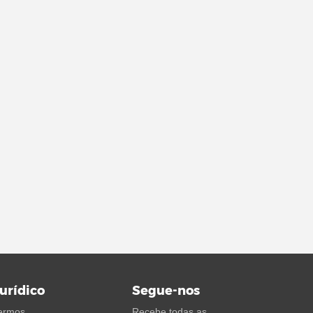
urídico
Segue-nos
ermos
Recebe todas as