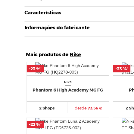
Características
Informações do fabricante
Mais produtos de
Nike
-23 %
-23 %
-33 %
-33 %
*
*
*
*
Nike
Phantom 6 High Academy MG FG
Ph
2 Shops
desde
73,56 €
2 S
-22 %
-22 %
*
*