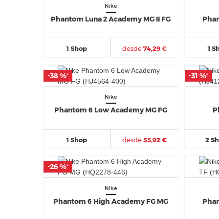
Nike
Phantom Luna 2 Academy MG II FG
Phan
1 Shop
desde
74,29 €
1 S
-38 %
-38 %
-31 %
-31 %
*
*
*
*
Nike
Phantom 6 Low Academy MG FG
P
1 Shop
desde
55,92 €
2 S
-26 %
-26 %
*
*
Nike
Phantom 6 High Academy FG MG
Phan