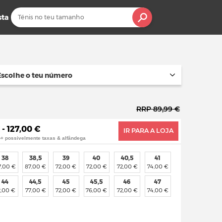
sta
Escolhe o teu número
RRP 89,99 €
 - 127,00 €
IR PARA A LOJA
o+ possivelmente taxas & alfândega
38
38,5
39
40
40,5
41
7,00 €
87,00 €
72,00 €
72,00 €
72,00 €
74,00 €
44
44,5
45
45,5
46
47
2,00 €
77,00 €
72,00 €
76,00 €
72,00 €
74,00 €