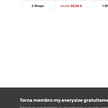
2 Shops
desde
69,99 €
1 S
Torna membro my.everysize gratuitam
Regista-te gratuitamente no my.everysize e garante vantag