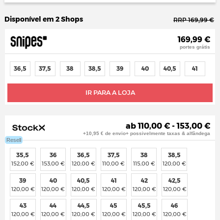
Disponível em 2 Shops
RRP 169,99 €
169,99 €
portes grátis
36,5
37,5
38
38,5
39
40
40,5
41
IR PARA A LOJA
ab 110,00 € - 153,00 €
+10,95 € de envio+ possivelmente taxas & alfândega
Resell
35,5
36
36,5
37,5
38
38,5
152,00 €
153,00 €
120,00 €
110,00 €
115,00 €
120,00 €
39
40
40,5
41
42
42,5
120,00 €
120,00 €
120,00 €
120,00 €
120,00 €
120,00 €
43
44
44,5
45
45,5
46
120,00 €
120,00 €
120,00 €
120,00 €
120,00 €
120,00 €