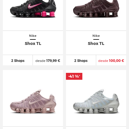
Nike
Nike
Shox TL
Shox TL
2 Shops
desde
179,99 €
2 Shops
desde
100,00 €
-41 %
-41 %
*
*