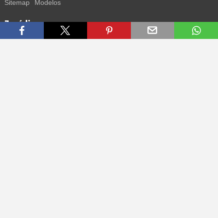
Sitemap
Modelos
Jurídico
Termos
Privacidade
Impressum
Contacto
Segue-nos
Recebe todas as informações sobre novos sneakers e
lançamentos especiais diretamente no teu smartphone.
* Todos os preços estão em euros, incluindo o IVA, e podem não
incluir os portes de envio. Os preços riscados ou as percentagens de
desconto referem-se sempre ao PVP. Podem ocorrer alterações
temporárias de preços, tempo de entrega e custos de envio.
(mais
informações)
.