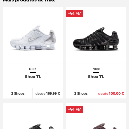
-44 %
-44 %
*
*
Nike
Nike
Shox TL
Shox TL
2 Shops
desde
169,99 €
2 Shops
desde
100,00 €
-44 %
-44 %
*
*