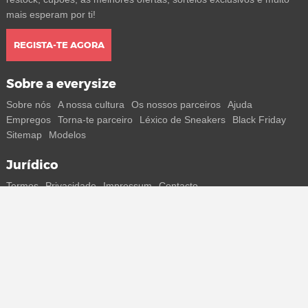
mais esperam por ti!
REGISTA-TE AGORA
Sobre a everysize
Sobre nós
A nossa cultura
Os nossos parceiros
Ajuda
Empregos
Torna-te parceiro
Léxico de Sneakers
Black Friday
Sitemap
Modelos
Jurídico
Termos
Privacidade
Impressum
Contacto
Segue-nos
Recebe todas as informações sobre novos sneakers e
lançamentos especiais diretamente no teu smartphone.