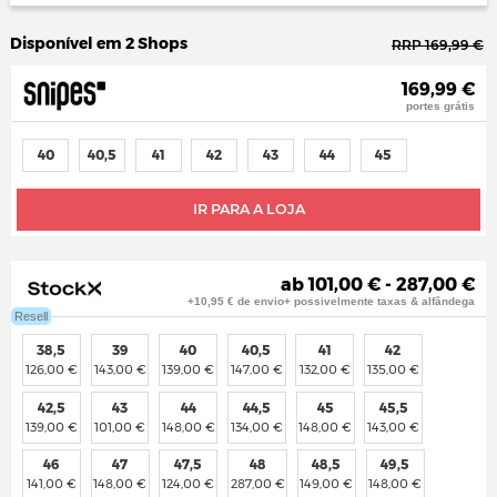
Disponível em 2 Shops
RRP 169,99 €
169,99 €
portes grátis
40
40,5
41
42
43
44
45
IR PARA A LOJA
ab 101,00 € - 287,00 €
+10,95 € de envio+ possivelmente taxas & alfândega
Resell
38,5
39
40
40,5
41
42
126,00 €
143,00 €
139,00 €
147,00 €
132,00 €
135,00 €
42,5
43
44
44,5
45
45,5
139,00 €
101,00 €
148,00 €
134,00 €
148,00 €
143,00 €
46
47
47,5
48
48,5
49,5
141,00 €
148,00 €
124,00 €
287,00 €
149,00 €
148,00 €