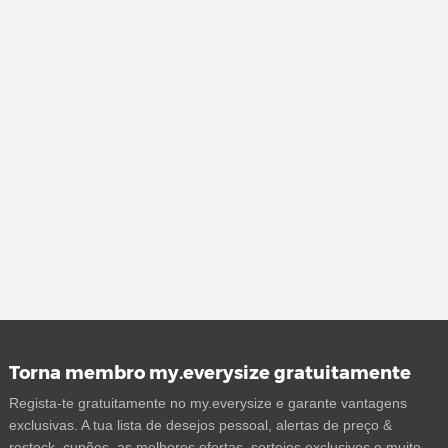
Torna membro my.everysize gratuitamente
Regista-te gratuitamente no my.everysize e garante vantagens
exclusivas. A tua lista de desejos pessoal, alertas de preço &
restock, cupões, as melhores ofertas, sorteios exclusivos e muito