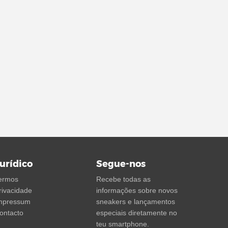
urídico
Segue-nos
ermos
Recebe todas as
rivacidade
informações sobre novos
mpressum
sneakers e lançamentos
ontacto
especiais diretamente no
teu smartphone.