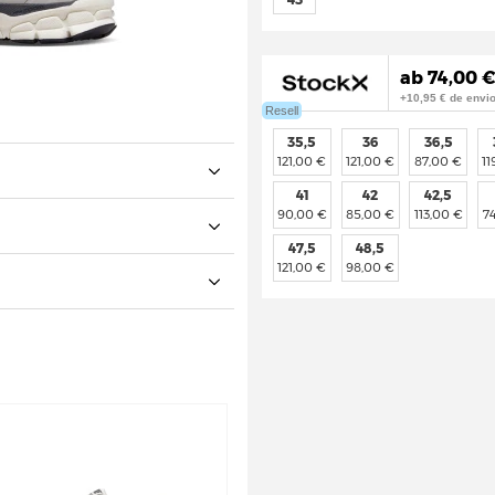
ab 74,00 €
+10,95 € de envi
Resell
35,5
36
36,5
121,00 €
121,00 €
87,00 €
11
41
42
42,5
90,00 €
85,00 €
113,00 €
7
47,5
48,5
121,00 €
98,00 €