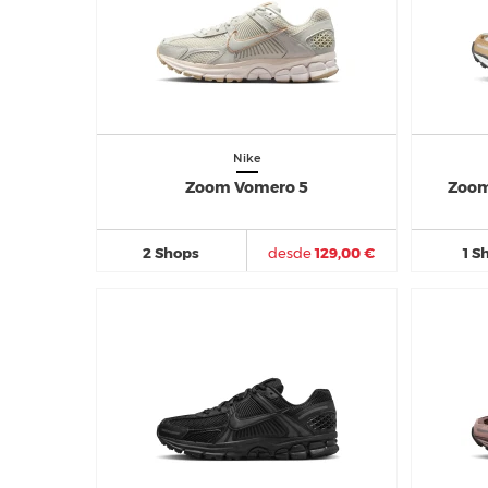
Nike
Zoom Vomero 5
Zoom
2 Shops
desde
129,00 €
1 S