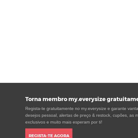
Torna membro my.everysize gratuitam
Regista-te gratuitamente no my.everysize e garante vantag
desejos pessoal, alertas de preço & restock, cupões, as m
exclusivos e muito mais esperam por ti!
REGISTA-TE AGORA