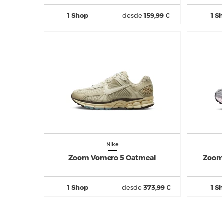
1 Shop
desde
159,99 €
1 S
Nike
Zoom Vomero 5 Oatmeal
Zoom
1 Shop
desde
373,99 €
1 S