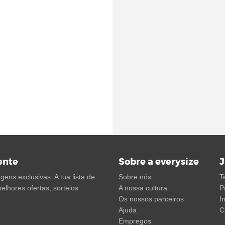
ente
Sobre a everysize
J
ens exclusivas. A tua lista de
Sobre nós
T
elhores ofertas, sorteios
A nossa cultura
P
Os nossos parceiros
I
Ajuda
C
Empregos