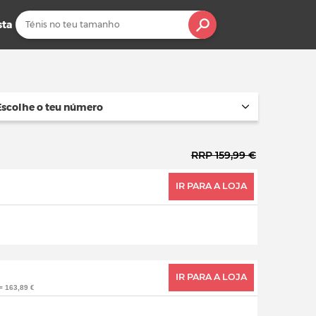
sta
Escolhe o teu número
RRP 159,99 €
IR PARA A LOJA
IR PARA A LOJA
= 163,89 €