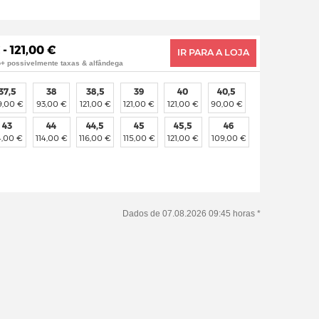
 - 121,00 €
IR PARA A LOJA
o+ possivelmente taxas & alfândega
37,5
38
38,5
39
40
40,5
9,00 €
93,00 €
121,00 €
121,00 €
121,00 €
90,00 €
43
44
44,5
45
45,5
46
4,00 €
114,00 €
116,00 €
115,00 €
121,00 €
109,00 €
Dados de 07.08.2026 09:45 horas *