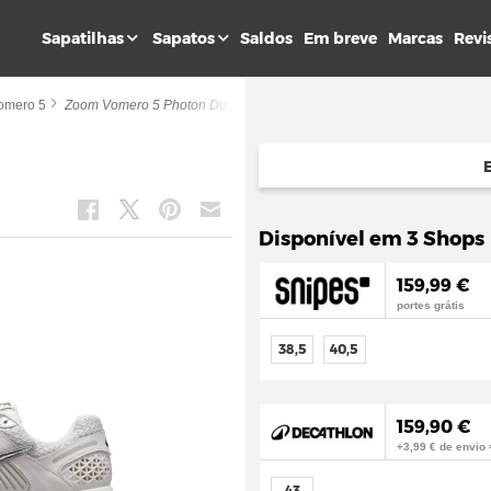
Sapatilhas
Sapatos
Saldos
Em breve
Marcas
Revi
omero 5
Zoom Vomero 5 Photon Dust
Disponível em 3 Shops
159,99 €
portes grátis
38,5
40,5
159,90 €
+3,99 € de envio 
43