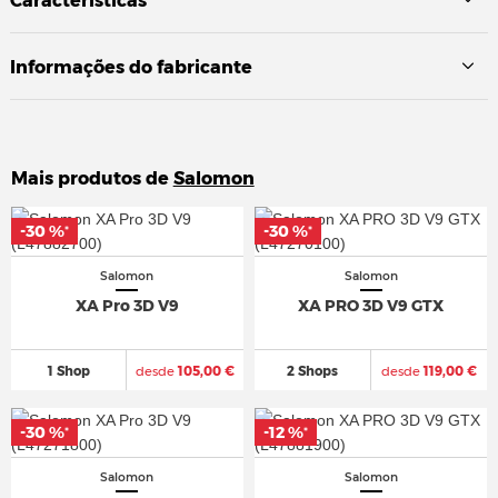
Características
Informações do fabricante
Mais produtos de
Salomon
-30 %
-30 %
-30 %
-30 %
*
*
*
*
Salomon
Salomon
XA Pro 3D V9
XA PRO 3D V9 GTX
1 Shop
desde
105,00 €
2 Shops
desde
119,00 €
-30 %
-30 %
-12 %
-12 %
*
*
*
*
Salomon
Salomon