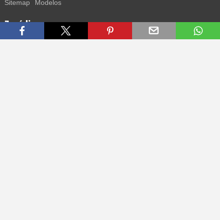
Sitemap
Modelos
Jurídico
Termos
Privacidade
Impressum
Contacto
Segue-nos
Recebe todas as informações sobre novos sneakers e
lançamentos especiais diretamente no teu smartphone.
* Todos os preços estão em euros, incluindo o IVA, e podem não
incluir os portes de envio. Os preços riscados ou as percentagens de
desconto referem-se sempre ao PVP. Podem ocorrer alterações
temporárias de preços, tempo de entrega e custos de envio.
(mais
informações)
.