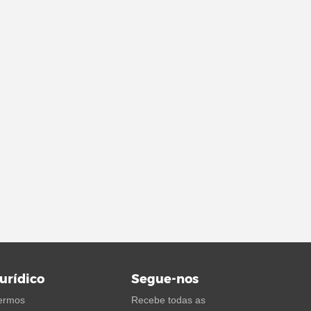
urídico
Segue-nos
ermos
Recebe todas as