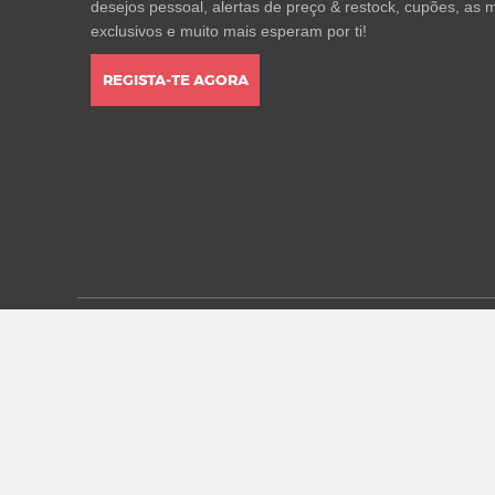
desejos pessoal, alertas de preço & restock, cupões, as m
exclusivos e muito mais esperam por ti!
REGISTA-TE AGORA
* Todos os preços estão em euros, incluindo o IVA, e pod
alterações