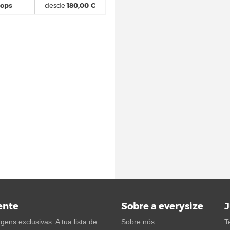
hops
desde
180,00 €
ente
Sobre a everysize
J
ens exclusivas. A tua lista de
Sobre nós
T