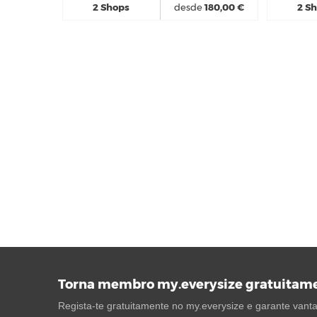
2 Shops
desde
180,00 €
2 S
Torna membro my.everysize gratuitam
Regista-te gratuitamente no my.everysize e garante vantag