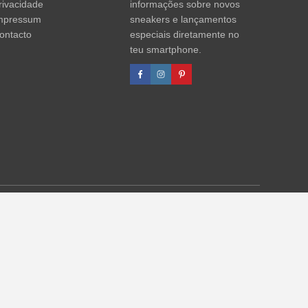
rivacidade
informações sobre novos
mpressum
sneakers e lançamentos
ontacto
especiais diretamente no
teu smartphone.
agens de desconto referem-se sempre ao PVP. Podem ocorrer
formações)
.