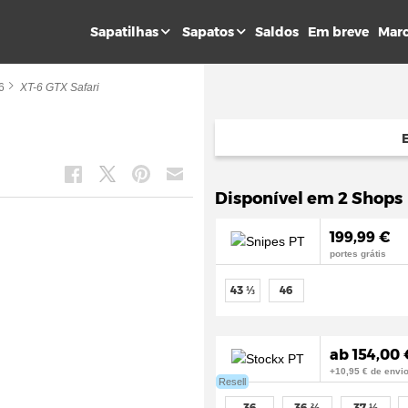
Sapatilhas
Sapatos
Saldos
Em breve
Mar
6
XT-6 GTX Safari
Disponível em 2 Shops
199,99 €
portes grátis
43 ⅓
46
ab 154,00 
+10,95 € de envi
Resell
36
36 ⅔
37 ⅓