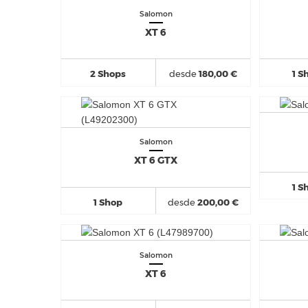
Salomon
XT 6
2 Shops
desde
180,00 €
1 S
Salomon
XT 6 GTX
1 S
1 Shop
desde
200,00 €
Salomon
XT 6