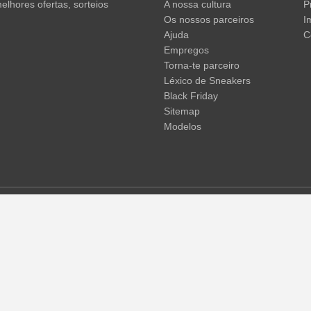
elhores ofertas, sorteios
A nossa cultura
P
Os nossos parceiros
I
Ajuda
C
Empregos
Torna-te parceiro
Léxico de Sneakers
Black Friday
Sitemap
Modelos
em não incluir os portes de envio. Os preços riscados ou as percent
 temporárias de preços, tempo de entrega e custos de envio.
(mais in
© 2015 - 2026 everysize. All rights reserved.