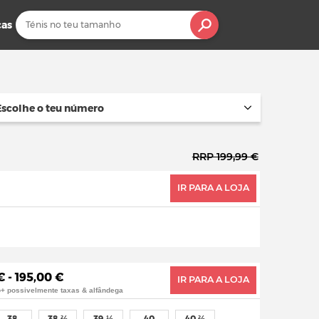
cas
Escolhe o teu número
RRP 199,99 €
IR PARA A LOJA
€ - 195,00 €
IR PARA A LOJA
o+ possivelmente taxas & alfândega
38
38 ⅔
39 ⅓
40
40 ⅔