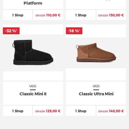
Platform
1 Shop
desde
110,00 €
1 Shop
desde
150,00 €
-32 %
-32 %
-18 %
-18 %
*
*
*
*
UGG
UGG
Classic Mini II
Classic Ultra Mini
1 Shop
desde
129,00 €
1 Shop
desde
140,00 €