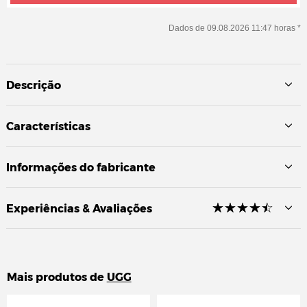
Dados de 09.08.2026 11:47 horas *
Descrição
Características
Informações do fabricante
☆
★
☆
★
☆
★
☆
★
☆
★
Experiências & Avaliações
Mais produtos de
UGG