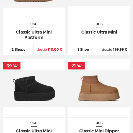
UGG
UGG
Classic Ultra Mini
Classic Ultra Mini
Platform
2 Shops
desde
110,00 €
1 Shop
desde
169,99 €
-39 %
-39 %
-21 %
-21 %
*
*
*
*
UGG
UGG
Classic Ultra Mini
Classic Mini Dipper