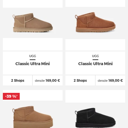
UGG
UGG
Classic Ultra Mini
Classic Ultra Mini
2 Shops
desde
169,00 €
2 Shops
desde
169,00 €
-39 %
-39 %
*
*