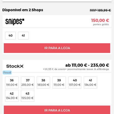
Disponível em 2 Shops
RRP 189,99 €
150,00 €
portes grátis
40
41
IR PARA A LOJA
ab 111,00 € - 235,00 €
+10,95 € de envio+ possivelmente taxas & alfândega
Resell
36
37
38
39
40
41
191,00 €
235,00 €
183,00 €
111,00 €
137,00 €
134,00 €
42
43
134,00 €
155,00 €
IR PARA A LOJA