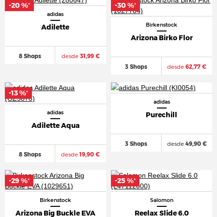
-20 %
-30 %
*
*
adidas
Birkenstock
Adilette
Arizona Birko Flor
8 Shops
desde
31,99 €
3 Shops
desde
62,77 €
-13 %
*
adidas
adidas
Purechill
Adilette Aqua
3 Shops
desde
49,90 €
8 Shops
desde
19,90 €
-29 %
-25 %
*
*
Birkenstock
Salomon
Arizona Big Buckle EVA
Reelax Slide 6.0