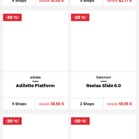
4 Shops
desde
51,00 €
5 Shops
desde
62,77 €
-30 %
-25 %
*
*
adidas
Salomon
Adilette Platform
Reelax Slide 6.0
9 Shops
desde
38,50 €
2 Shops
desde
55,95 €
-20 %
-20 %
*
*