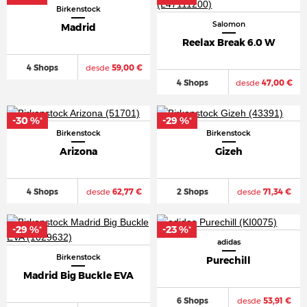
Birkenstock
Salomon
Madrid
Reelax Break 6.0 W
4 Shops
desde
59,00 €
4 Shops
desde
47,00 €
-30 %
-29 %
*
*
Birkenstock
Birkenstock
Arizona
Gizeh
4 Shops
desde
62,77 €
2 Shops
desde
71,34 €
-29 %
-23 %
*
*
adidas
Birkenstock
Purechill
Madrid Big Buckle EVA
6 Shops
desde
53,91 €