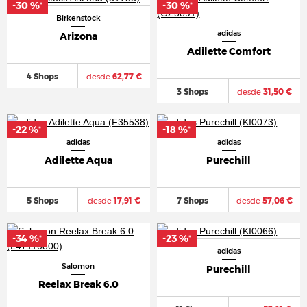
-30 %
-30 %
*
*
Birkenstock
adidas
Arizona
Adilette Comfort
4 Shops
desde
62,77 €
3 Shops
desde
31,50 €
-22 %
-18 %
*
*
adidas
adidas
Adilette Aqua
Purechill
5 Shops
desde
17,91 €
7 Shops
desde
57,06 €
-34 %
-23 %
*
*
adidas
Salomon
Purechill
Reelax Break 6.0