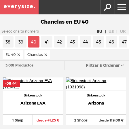
Chanclas en EU 40
|
|
EU
US
UK
Selecciona tu número
38
39
40
41
42
43
44
45
46
47
EU 40
Chanclas
Filtrar & Ordenar
3.001 Productos
-25 %
*
Birkenstock
Birkenstock
Arizona EVA
Arizona
1 Shop
desde
41,25 €
2 Shops
desde
119,00 €