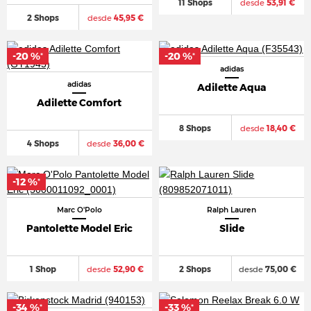
11 Shops
desde
53,91 €
2 Shops
desde
45,95 €
-20 %
-20 %
*
*
adidas
adidas
Adilette Aqua
Adilette Comfort
8 Shops
desde
18,40 €
4 Shops
desde
36,00 €
-12 %
*
Marc O'Polo
Ralph Lauren
Pantolette Model Eric
Slide
1 Shop
desde
52,90 €
2 Shops
desde
75,00 €
-34 %
-33 %
*
*