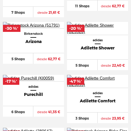
11 Shops
desde
62,77 €
7 Shops
desde
21,61 €
-30 %
-20 %
*
*
Birkenstock
adidas
Arizona
Adilette Shower
5 Shops
desde
62,77 €
5 Shops
desde
22,40 €
-17 %
-47 %
*
*
adidas
adidas
Purechill
Adilette Comfort
6 Shops
desde
41,35 €
3 Shops
desde
23,95 €