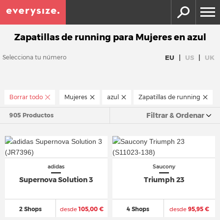
Zapatillas de running para Mujeres en azul
|
|
EU
US
UK
Selecciona tu número
Borrar todo
Mujeres
azul
Zapatillas de running
Filtrar & Ordenar
905 Productos
adidas
Saucony
Supernova Solution 3
Triumph 23
2 Shops
desde
105,00 €
4 Shops
desde
95,95 €