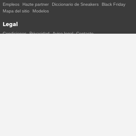
Empleos
Hazte partner
Diccionario de Sneakers
Black Friday
Mapa del sitio
Modelos
Legal
Condiciones
Privacidad
Aviso legal
Contacto
Conecta con nosotros
Recibe toda la información sobre nuevos sneakers y lanzamientos
especiales directamente en tu smartphone.
* Todos los precios están en euros con IVA incluido, según
corresponda, más gastos de envío. Los precios tachados o los
descuentos porcentuales se refieren siempre al PVP. Posibles
cambios intermedios en los precios, el tiempo de entrega y los