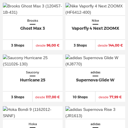
Brooks
Nike
Ghost Max 3
Vaporfly 4 Next ZOOMX
3 Shops
desde
96,00 €
3 Shops
desde
144,00 €
Saucony
adidas
Hurricane 25
Supernova Glide W
3 Shops
desde
117,00 €
10 Shops
desde
77,99 €
Hoka
adidas