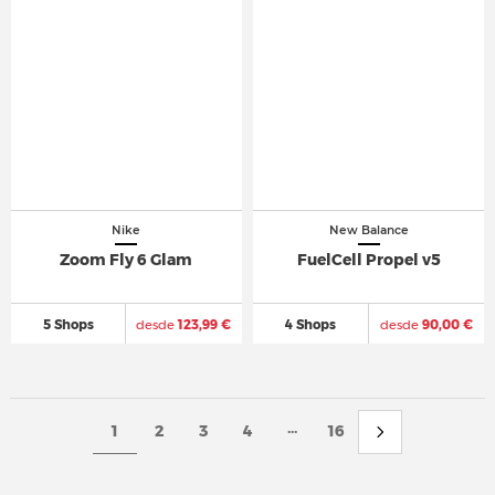
Nike
New Balance
Zoom Fly 6 Glam
FuelCell Propel v5
5 Shops
desde
123,99 €
4 Shops
desde
90,00 €
...
1
2
3
4
16