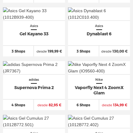
Asics
Asics
Gel Kayano 33
Dynablast 6
3 Shops
desde
199,99 €
3 Shops
desde
130,00 €
adidas
Nike
Supernova Prima 2
Vaporfly Next 4 ZoomX
Glam
4 Shops
desde
82,95 €
6 Shops
desde
134,99 €