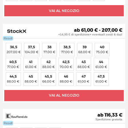
VAI AL NEGOZIO
ab 61,00 € - 207,00 €
+14,95 € di spedizione+ eventuali costi & dazi
Resell
36,5
37,5
38
38,5
39
40
207,00 €
104,00 €
77,00 €
77,00 €
68,00 €
75,00 €
40,5
41
42
42,5
43
44
77,00 €
61,00 €
88,00 €
70,00 €
88,00 €
61,00 €
44,5
45
45,5
46
47
47,5
88,00 €
88,00 €
66,00 €
88,00 €
61,00 €
61,00 €
VAI AL NEGOZIO
ab 116,33 €
Spedizione gratuita
Resell