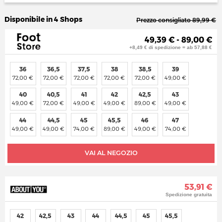
Disponibile in 4 Shops
Prezzo consigliato 89,99 €
49,39 € - 89,00 €
+8,49 € di spedizione = ab 57,88 €
36
36,5
37,5
38
38,5
39
72,00 €
72,00 €
72,00 €
72,00 €
72,00 €
49,00 €
40
40,5
41
42
42,5
43
49,00 €
72,00 €
49,00 €
49,00 €
89,00 €
49,00 €
44
44,5
45
45,5
46
47
49,00 €
49,00 €
74,00 €
89,00 €
49,00 €
74,00 €
VAI AL NEGOZIO
53,91 €
Spedizione gratuita
42
42,5
43
44
44,5
45
45,5