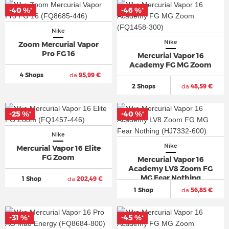
-40 %
-40 %
-46 %
-46 %
*
*
*
*
Nike
Nike
Zoom Mercurial Vapor
Pro FG 16
Mercurial Vapor 16
Academy FG MG Zoom
4 Shops
da
95,99 €
2 Shops
da
48,59 €
-25 %
-25 %
-40 %
-40 %
*
*
*
*
Nike
Nike
Mercurial Vapor 16 Elite
FG Zoom
Mercurial Vapor 16
Academy LV8 Zoom FG
MG Fear Nothing
1 Shop
da
202,49 €
1 Shop
da
56,85 €
-31 %
-31 %
-45 %
-45 %
*
*
*
*