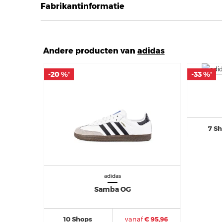
Fabrikantinformatie
Andere producten van
adidas
-20 %
-20 %
-33 %
-33 %
*
*
*
*
7 S
adidas
Samba OG
10 Shops
vanaf
€ 95,96