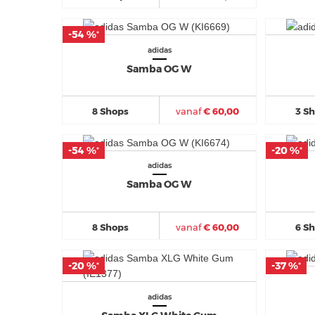
-54 %
-54 %
*
*
adidas
Samba OG W
8 Shops
vanaf
€ 60,00
3 S
-54 %
-54 %
-20 %
-20 %
*
*
*
*
adidas
Samba OG W
8 Shops
vanaf
€ 60,00
6 S
-20 %
-20 %
-37 %
-37 %
*
*
*
*
adidas