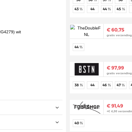
43 ⅓
44
44 ⅔
45 ⅓
€ 60,75
gratis verzending
44 ⅔
€ 97,99
gratis verzending
38 ⅔
44
46 ⅔
47 ⅓
€ 91,49
+€ 4,00 verzendin
40 ⅔