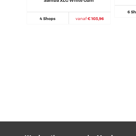
Samba XLG White Gum
6 S
4 Shops
vanaf
€ 103,96