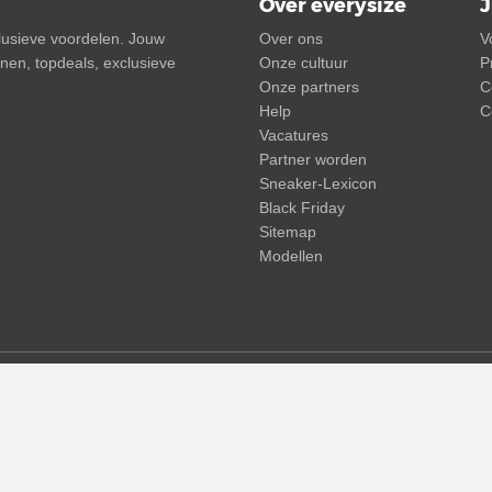
Over everysize
J
clusieve voordelen. Jouw
Over ons
V
onnen, topdeals, exclusieve
Onze cultuur
P
Onze partners
C
Help
C
Vacatures
Partner worden
Sneaker-Lexicon
Black Friday
Sitemap
Modellen
ief verzendkosten. Doorgestreepte prijzen of procentuele kortingen hebbe
prijzen, levertijd en -kosten mogelijk
(meer info)
.
© 2015 - 2026 everysize. All rights reserved.