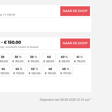
NAAR DE SHOP
ng = € 108,49
 - € 150,00
NAAR DE SHOP
ing+ eventuele kosten & douane
38
38 ⅔
39 ⅓
40
40 ⅔
41 ⅓
 85,00
€ 90,00
€ 90,00
€ 88,00
€ 89,00
€ 116,00
44
44 ⅔
45 ⅓
46
46 ⅔
 127,00
€ 113,00
€ 120,00
€ 119,00
€ 117,00
Gegevens van 08.08.2026 15:15 uur *