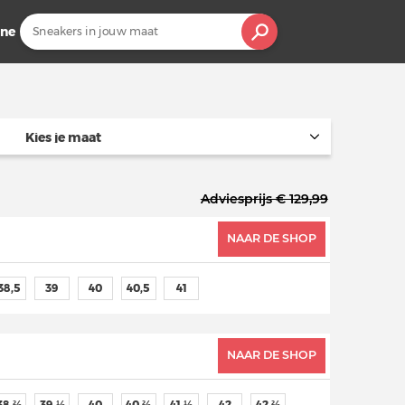
ine
Kies je maat
Adviesprijs € 129,99
NAAR DE SHOP
38,5
39
40
40,5
41
NAAR DE SHOP
38 ⅔
39 ⅓
40
40 ⅔
41 ⅓
42
42 ⅔