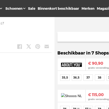
Schoenen
Sale
Binnenkort beschikbaar
Merken
Magaz
 LT
Beschikbaar in 7 Shops
€ 90,90
gratis verzending
35,5
36,5
37
38
€ 115,00
gratis verzending
36
36 ⅔
37 ⅓
38