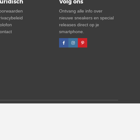
uridisch
Volg ons
oorwaarden
Ontvang alle info over
rivacybeleid
nieuwe sneakers en special
olofon
releases direct op je
ontact
smartphone.
n altijd betrekking op de advp. Tussentijdse wijzigingen van