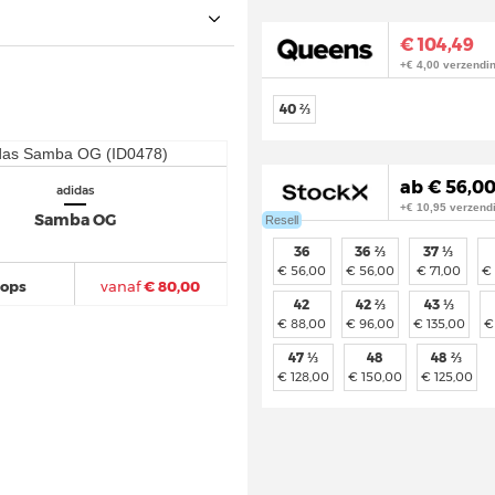
€ 104,49
+€ 4,00 verzendi
40 ⅔
ab € 56,00
adidas
+€ 10,95 verzend
Samba OG
Resell
36
36 ⅔
37 ⅓
€ 56,00
€ 56,00
€ 71,00
€
hops
vanaf
€ 80,00
42
42 ⅔
43 ⅓
€ 88,00
€ 96,00
€ 135,00
€
47 ⅓
48
48 ⅔
€ 128,00
€ 150,00
€ 125,00