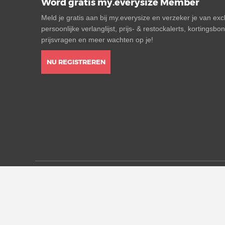
Word gratis my.everysize Member
Meld je gratis aan bij my.everysize en verzeker je van ex
persoonlijke verlanglijst, prijs- & restockalerts, kortingsb
prijsvragen en meer wachten op je!
NU REGISTREREN
* Alle prijzen zijn in euro inclusief btw, eventueel exclus