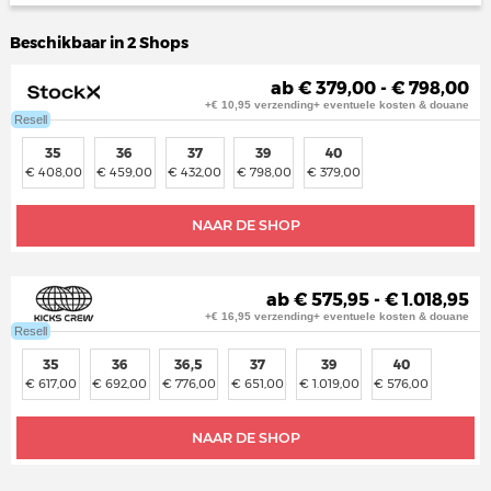
Beschikbaar in 2 Shops
ab € 379,00 - € 798,00
+€ 10,95 verzending+ eventuele kosten & douane
Resell
35
36
37
39
40
€ 408,00
€ 459,00
€ 432,00
€ 798,00
€ 379,00
NAAR DE SHOP
ab € 575,95 - € 1.018,95
+€ 16,95 verzending+ eventuele kosten & douane
Resell
35
36
36,5
37
39
40
€ 617,00
€ 692,00
€ 776,00
€ 651,00
€ 1.019,00
€ 576,00
NAAR DE SHOP