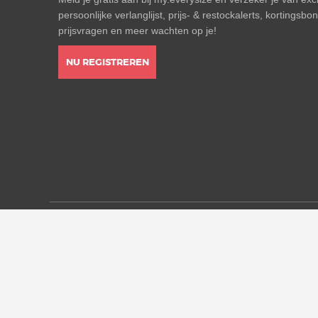
persoonlijke verlanglijst, prijs- & restockalerts, kortingsb
prijsvragen en meer wachten op je!
NU REGISTREREN
* Alle prijzen zijn in euro inclusief btw, eventueel exclus