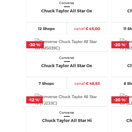
Converse
Chuck Taylor All Star Ox
Ch
12 Shops
vanaf
€ 45,00
11 S
-30 %
-30 %
-20 %
-20 %
*
*
*
*
Converse
Chuck Taylor All Star Ox
Ch
7 Shops
vanaf
€ 48,93
8 S
-12 %
-12 %
-20 %
-20 %
*
*
*
*
Converse
Chuck Taylor All Star Hi
Ch