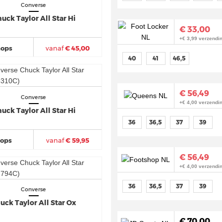
Converse
uck Taylor All Star Hi
€ 33,00
+€ 3,99 verzendin
hops
vanaf
€ 45,00
40
41
46,5
€ 56,49
Converse
+€ 4,00 verzendin
uck Taylor All Star Hi
36
36,5
37
39
hops
vanaf
€ 59,95
€ 56,49
+€ 4,00 verzendin
36
36,5
37
39
Converse
uck Taylor All Star Ox
€ 70,00