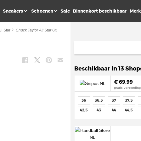
Sneakers
Schoenen
Sale
Binnenkort beschikbaar
Merk
ll Star
Chuck Taylor All Star Ox
Beschikbaar in 13 Shop
€ 69,99
gratis verzending
36
36,5
37
37,5
42,5
43
44
44,5