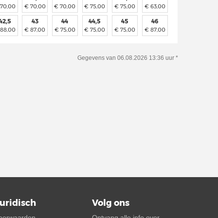
 70,00
€ 70,00
€ 70,00
€ 75,00
€ 75,00
€ 63,00
42,5
43
44
44,5
45
46
 88,00
€ 87,00
€ 75,00
€ 75,00
€ 75,00
€ 87,00
Gegevens van 06.08.2026 13:36 uur *
uridisch
Volg ons
oorwaarden
Ontvang alle info over