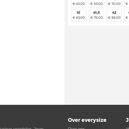
€ 63,00
€ 63,00
€ 70,00
€
41
41,5
42
€ 63,00
€ 76,00
€ 88,00
€
Over everysize
J
clusieve voordelen. Jouw
Over ons
V