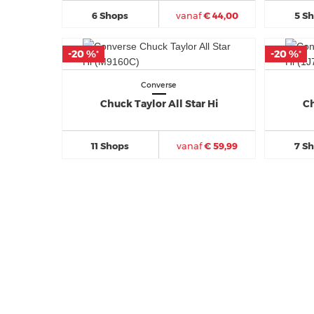
6 Shops
vanaf
€ 44,00
5 S
-20 %
-20 %
-20 %
-20 %
*
*
*
*
Converse
Chuck Taylor All Star Hi
Ch
11 Shops
vanaf
€ 59,99
7 S