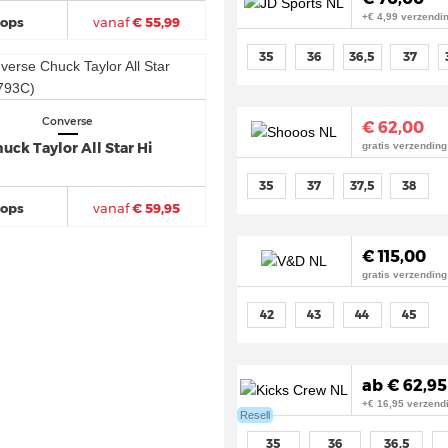
+€ 4,99 verzendin
hops
vanaf
€ 55,99
35
36
36,5
37
Converse
€ 62,00
uck Taylor All Star Hi
gratis verzending
35
37
37,5
38
hops
vanaf
€ 59,95
€ 115,00
gratis verzending
42
43
44
45
ab € 62,95
+€ 16,95 verzend
Resell
35
36
36,5