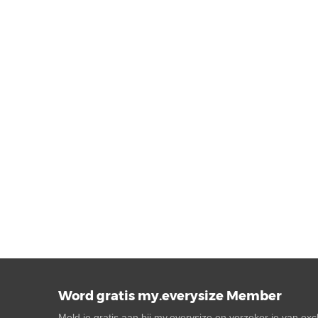
Word gratis my.everysize Member
Meld je gratis aan bij my.everysize en verzeker je van ex