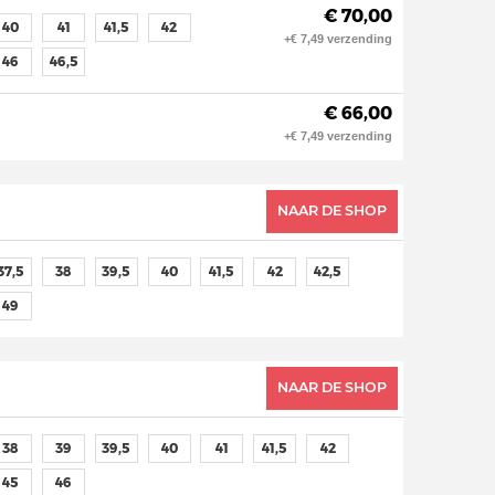
€ 70,00
40
41
41,5
42
+€ 7,49 verzending
46
46,5
€ 66,00
+€ 7,49 verzending
NAAR DE SHOP
37,5
38
39,5
40
41,5
42
42,5
49
NAAR DE SHOP
38
39
39,5
40
41
41,5
42
45
46