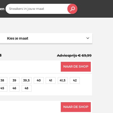
en
Kies je maat
s
Adviesprijs € 69,99
NAAR DE SHOP
38
39
39,5
40
41
41,5
42
45
46
48
NAAR DE SHOP