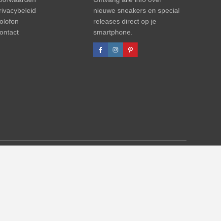
rivacybeleid
nieuwe sneakers en special
olofon
releases direct op je
ontact
smartphone.
n altijd betrekking op de advp. Tussentijdse wijzigingen van