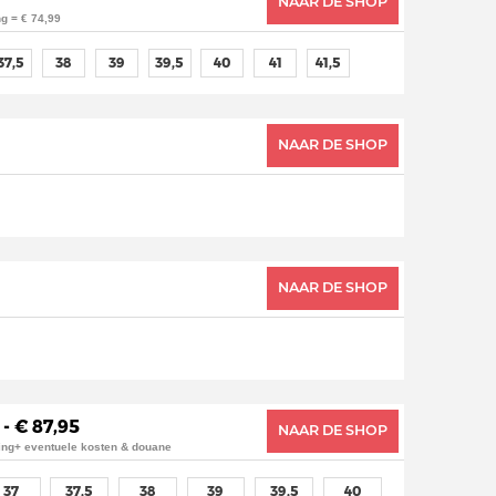
NAAR DE SHOP
g = € 74,99
37,5
38
39
39,5
40
41
41,5
NAAR DE SHOP
NAAR DE SHOP
 - € 87,95
NAAR DE SHOP
ing+ eventuele kosten & douane
37
37,5
38
39
39,5
40