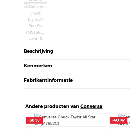
Beschrijving
Kenmerken
Fabrikantinformatie
Andere producten van
Converse
-36 %
-36 %
-40 %
-40 %
*
*
*
*