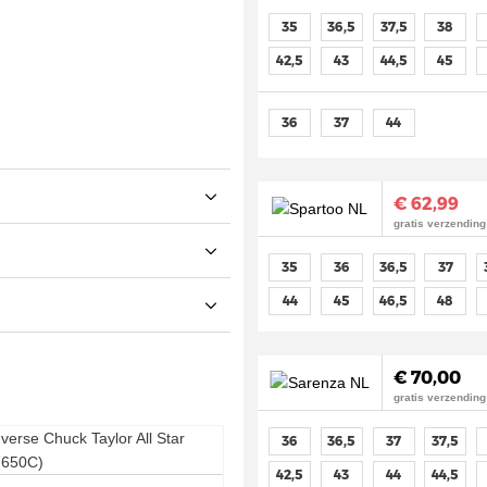
35
36,5
37,5
38
42,5
43
44,5
45
36
37
44
€ 62,99
gratis verzending
35
36
36,5
37
44
45
46,5
48
€ 70,00
gratis verzending
36
36,5
37
37,5
42,5
43
44
44,5