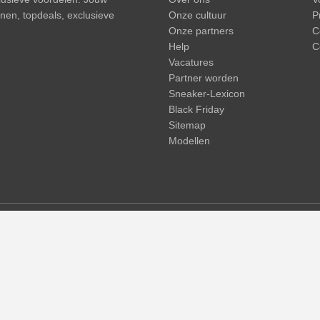
onnen, topdeals, exclusieve
Onze cultuur
P
Onze partners
C
Help
C
Vacatures
Partner worden
Sneaker-Lexicon
Black Friday
Sitemap
Modellen
ief verzendkosten. Doorgestreepte prijzen of procentuele kortingen hebbe
prijzen, levertijd en -kosten mogelijk
(meer info)
.
© 2015 - 2026 everysize. All rights reserved.