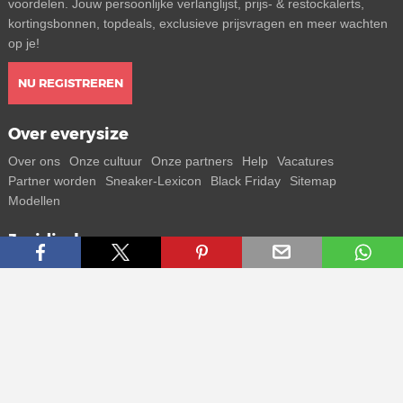
voordelen. Jouw persoonlijke verlanglijst, prijs- & restockalerts,
kortingsbonnen, topdeals, exclusieve prijsvragen en meer wachten
op je!
NU REGISTREREN
Over everysize
Over ons
Onze cultuur
Onze partners
Help
Vacatures
Partner worden
Sneaker-Lexicon
Black Friday
Sitemap
Modellen
Juridisch
Voorwaarden
Privacybeleid
Colofon
Contact
Volg ons
Ontvang alle info over nieuwe sneakers en special releases direct
op je smartphone.