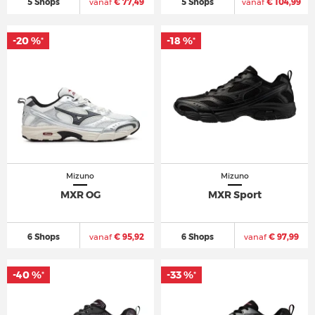
5 Shops
vanaf
€ 77,49
5 Shops
vanaf
€ 104,99
-20 %
-20 %
-18 %
-18 %
*
*
*
*
Mizuno
Mizuno
MXR OG
MXR Sport
6 Shops
vanaf
€ 95,92
6 Shops
vanaf
€ 97,99
-40 %
-40 %
-33 %
-33 %
*
*
*
*