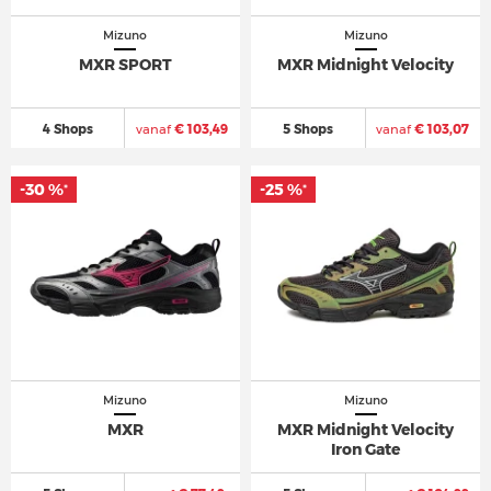
Mizuno
Mizuno
MXR SPORT
MXR Midnight Velocity
4 Shops
vanaf
€ 103,49
5 Shops
vanaf
€ 103,07
-30 %
-30 %
-25 %
-25 %
*
*
*
*
Mizuno
Mizuno
MXR
MXR Midnight Velocity
Iron Gate