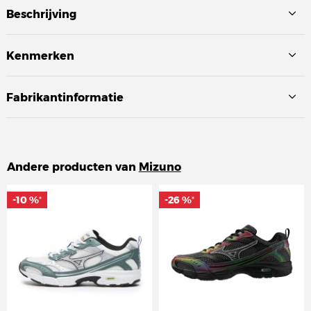
Beschrijving
Kenmerken
Fabrikantinformatie
Andere producten van
Mizuno
-10 %
-10 %
-26 %
-26 %
*
*
*
*