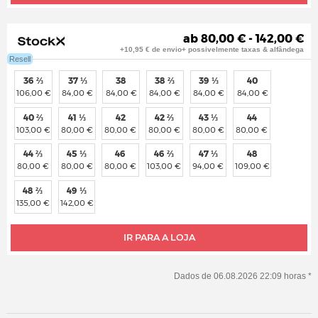
ab 80,00 € - 142,00 €
+10,95 € de envio+ possivelmente taxas & alfândega
Resell
36 ⅔
37 ⅓
38
38 ⅔
39 ⅓
40
106,00 €
84,00 €
84,00 €
84,00 €
84,00 €
84,00 €
40 ⅔
41 ⅓
42
42 ⅔
43 ⅓
44
103,00 €
80,00 €
80,00 €
80,00 €
80,00 €
80,00 €
44 ⅔
45 ⅓
46
46 ⅔
47 ⅓
48
80,00 €
80,00 €
80,00 €
103,00 €
94,00 €
109,00 €
48 ⅔
49 ⅓
135,00 €
142,00 €
IR PARA A LOJA
Dados de 06.08.2026 22:09 horas *