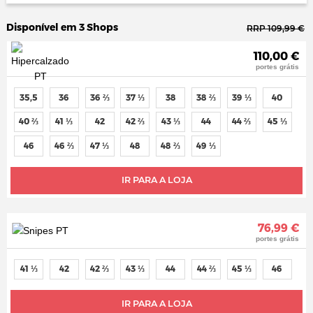
Disponível em 3 Shops
RRP 109,99 €
110,00 €
portes grátis
35,5
36
36 ⅔
37 ⅓
38
38 ⅔
39 ⅓
40
40 ⅔
41 ⅓
42
42 ⅔
43 ⅓
44
44 ⅔
45 ⅓
46
46 ⅔
47 ⅓
48
48 ⅔
49 ⅓
IR PARA A LOJA
76,99 €
portes grátis
41 ⅓
42
42 ⅔
43 ⅓
44
44 ⅔
45 ⅓
46
IR PARA A LOJA