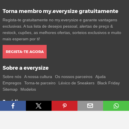
Torna membro my.everysize gratuitamente
Regista-te gratuitamente no my.everysize e garante vantagens
exclusivas. A tua lista de desejos pessoal, alertas de preço &
restock, cupões, as melhores ofertas, sorteios exclusivos e muito
mais esperam por ti!
REGISTA-TE AGORA
Sobre a everysize
Sobre nós
A nossa cultura
Os nossos parceiros
Ajuda
Empregos
Torna-te parceiro
Léxico de Sneakers
Black Friday
Sitemap
Modelos
Jurídico
Termos
Privacidade
Impressum
Contacto
Segue-nos