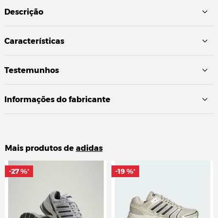
Descrição
Características
Testemunhos
Informações do fabricante
Mais produtos de
adidas
-27 %
-27 %
-19 %
-19 %
*
*
*
*