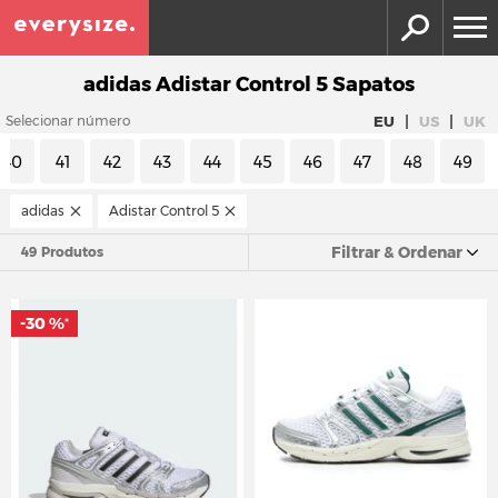
adidas Adistar Control 5 Sapatos
|
|
EU
US
UK
Selecionar número
40
41
42
43
44
45
46
47
48
49
adidas
Adistar Control 5
Filtrar & Ordenar
49 Produtos
-30 %
*