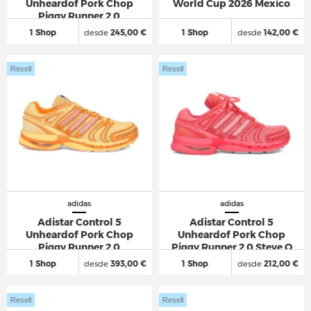
Unheardof Pork Chop
World Cup 2026 Mexico
Piggy Runner 2.0
Cheeseburger
1 Shop
desde
245,00 €
1 Shop
desde
142,00 €
Resell
Resell
adidas
adidas
Adistar Control 5
Adistar Control 5
Unheardof Pork Chop
Unheardof Pork Chop
Piggy Runner 2.0
Piggy Runner 2.0 Steve O
Meatball
1 Shop
desde
393,00 €
1 Shop
desde
212,00 €
Resell
Resell