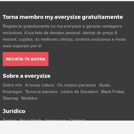
Torna membro my.everysize gratuitamente
Regista-te gratuitamente no my.everysize e garante vantagens
exclusivas. A tua lista de desejos pessoal, alertas de preço &
restock, cupões, as melhores ofertas, sorteios exclusivos e muito
mais esperam por ti!
REGISTA-TE AGORA
Sobre a everysize
Sobre nós
A nossa cultura
Os nossos parceiros
Ajuda
Empregos
Torna-te parceiro
Léxico de Sneakers
Black Friday
Sitemap
Modelos
Jurídico
Termos
Privacidade
Impressum
Contacto
Segue-nos