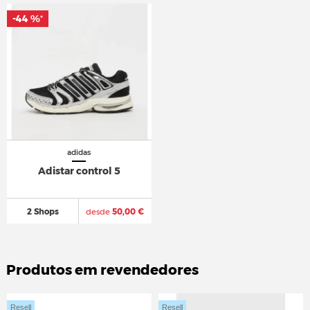
-44 %
*
adidas
Adistar control 5
2 Shops
desde
50,00 €
Produtos em revendedores
Resell
Resell