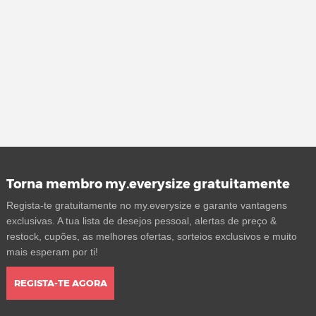
Torna membro my.everysize gratuitamente
Regista-te gratuitamente no my.everysize e garante vantagens
exclusivas. A tua lista de desejos pessoal, alertas de preço &
restock, cupões, as melhores ofertas, sorteios exclusivos e muito
mais esperam por ti!
REGISTA-TE AGORA