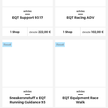
adidas
adidas
EQT Support 93 17
EQT Racing ADV
1 Shop
desde
222,00 €
1 Shop
desde
102,00 €
Resell
Resell
adidas
adidas
Sneakersnstuff x EQT
EQT Equipment Race
Running Guidance 93
Walk