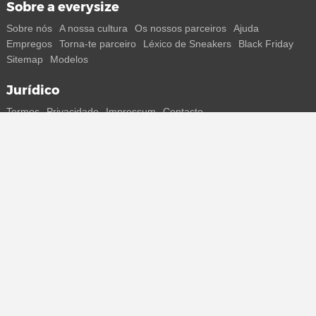
Sobre a everysize
Sobre nós
A nossa cultura
Os nossos parceiros
Ajuda
Empregos
Torna-te parceiro
Léxico de Sneakers
Black Friday
Sitemap
Modelos
Jurídico
Termos
Privacidade
Impressum
Contacto
Segue-nos
Recebe todas as informações sobre novos sneakers e
lançamentos especiais diretamente no teu smartphone.
* Todos os preços estão em euros, incluindo o IVA, e podem não
incluir os portes de envio. Os preços riscados ou as percentagens de