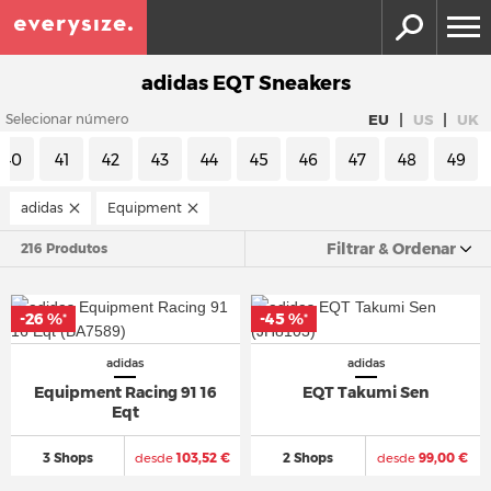
adidas EQT Sneakers
|
|
EU
US
UK
Selecionar número
40
41
42
43
44
45
46
47
48
49
adidas
Equipment
Filtrar & Ordenar
216 Produtos
-26 %
-45 %
*
*
adidas
adidas
Equipment Racing 91 16
EQT Takumi Sen
Eqt
3 Shops
desde
103,52 €
2 Shops
desde
99,00 €