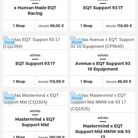
x Human Made EQT
EQT Support 93 17
Racing
1 Shop
desde
68,00 €
1 Shop
desde
116,00 €
Resell
Resell
adidas
adidas
EQT Support 93 17
Avenue x EQT Support 93
16 Equipment
1 Shop
desde
110,00 €
1 Shop
desde
88,00 €
Resell
Resell
adidas
adidas
Mastermind x EQT
Support Mid
Mastermind x EQT
Support Mid MMW Ink 93
17
1 Shop
desde
160,00 €