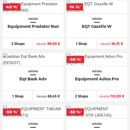
-40 %
-14 %
*
*
adidas
adidas
Equipment Predator Run
EQT Gazelle W
2 Shops
desde
96,00 €
1 Shop
desde
94,51 €
-50 %
*
adidas
adidas
Eqt Bask Adv
Equipment Adios Pro
1 Shop
desde
68,45 €
2 Shops
desde
110,00 €
-50 %
-30 %
*
*
adidas
adidas