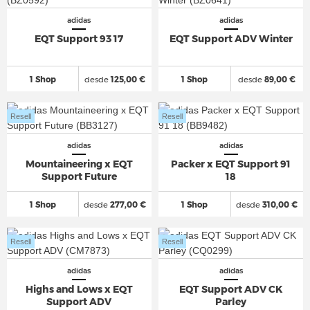
adidas
adidas
EQT Support 93 17
EQT Support ADV Winter
1 Shop
desde
125,00 €
1 Shop
desde
89,00 €
Resell
Resell
adidas
adidas
Mountaineering x EQT
Packer x EQT Support 91
Support Future
18
1 Shop
desde
277,00 €
1 Shop
desde
310,00 €
Resell
Resell
adidas
adidas
Highs and Lows x EQT
EQT Support ADV CK
Support ADV
Parley