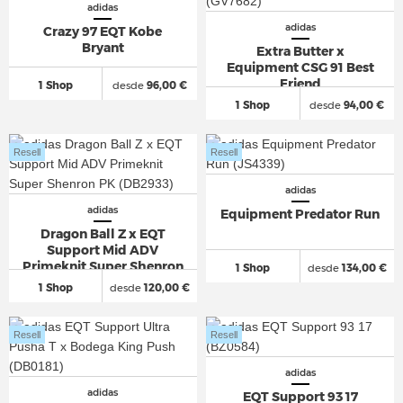
adidas
adidas
Crazy 97 EQT Kobe
Bryant
Extra Butter x
Equipment CSG 91 Best
Friend
1 Shop
desde
96,00 €
1 Shop
desde
94,00 €
Resell
Resell
adidas
adidas
Equipment Predator Run
Dragon Ball Z x EQT
Support Mid ADV
Primeknit Super Shenron
1 Shop
desde
134,00 €
PK
1 Shop
desde
120,00 €
Resell
Resell
adidas
adidas
EQT Support 93 17