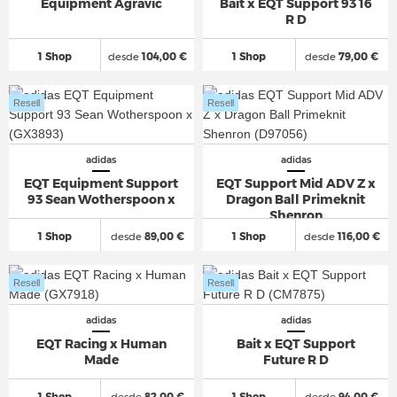
Equipment Agravic
Bait x EQT Support 93 16
R D
1 Shop
desde
104,00 €
1 Shop
desde
79,00 €
Resell
Resell
adidas
adidas
EQT Equipment Support
EQT Support Mid ADV Z x
93 Sean Wotherspoon x
Dragon Ball Primeknit
Shenron
1 Shop
desde
89,00 €
1 Shop
desde
116,00 €
Resell
Resell
adidas
adidas
EQT Racing x Human
Bait x EQT Support
Made
Future R D
1 Shop
desde
82,00 €
1 Shop
desde
94,00 €