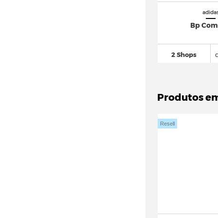
adidas Ozrah (8)
adida
adidas Oztral (3)
Bp Com
adidas Ozweego
(196)
adidas Powerlift
(14)
2 Shops
adidas Predator
(749)
adidas Puig
(40)
Produtos e
adidas Pureboost
(120)
adidas Questar
(44)
Resell
adidas Racer TR21
(17)
adidas Response
(150)
adidas Retrocross
(16)
adidas Retropy
(57)
adidas Rivalry
(160)
adidas Run 60s
(44)
adidas Run 70s
(106)