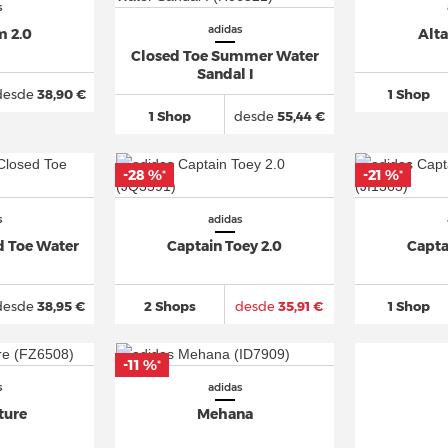
s
adidas
m 2.0
Alt
Closed Toe Summer Water
Sandal I
desde
38,90 €
1 Shop
1 Shop
desde
55,44 €
-28 %
-21 %
*
*
s
adidas
 Toe Water
Captain Toey 2.0
Capta
desde
38,95 €
2 Shops
desde
35,91 €
1 Shop
-11 %
*
s
adidas
ture
Mehana