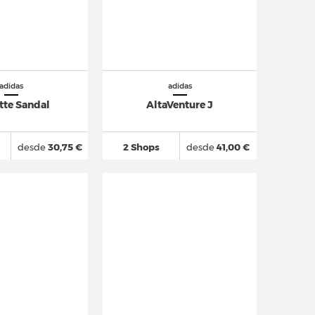
adidas
adidas
tte Sandal
AltaVenture J
desde
30,75 €
2 Shops
desde
41,00 €