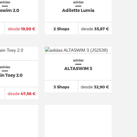
adidas
adidas
aswim 2.0
Adilette Lumia
desde
19,50 €
2 Shops
desde
35,87 €
adidas
adidas
ALTASWIM 3
in Toey 2.0
3 Shops
desde
32,90 €
desde
47,56 €