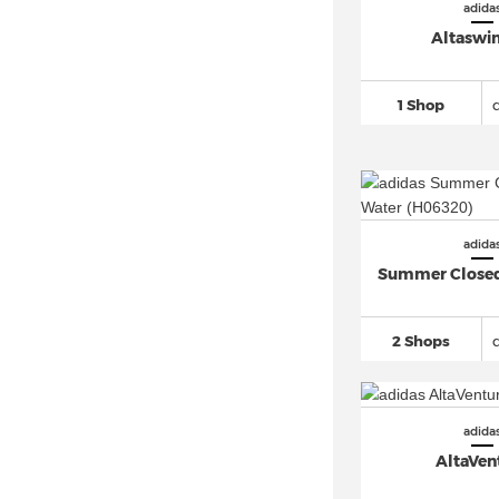
adidas Freerider
(23)
adida
Altaswi
adidas Galaxy
(74)
adidas Gazelle
(881)
1 Shop
adidas Grand Court
(426)
adidas Hamburg
(16)
adidas Harden
(222)
adidas Hoops
(212)
adidas Hyperturf
(16)
adida
Summer Closed
adidas I-5923
(36)
adidas Japan
(92)
2 Shops
adidas Kaptir
(62)
adidas LA Trainer
(51)
adidas Lite Racer
(60)
adida
adidas Los Angeles
(10)
AltaVen
adidas LXCON
(25)