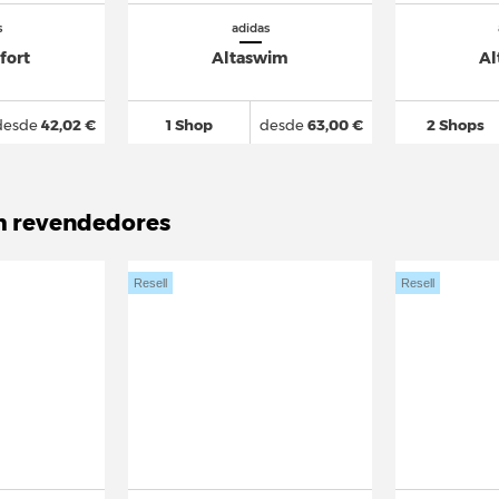
s
adidas
fort
Altaswim
Al
desde
42,02 €
1 Shop
desde
63,00 €
2 Shops
m revendedores
Resell
Resell