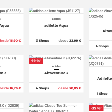
s
adidas
 Aqua
adilette Aqua
Altav
desde
16,90 €
3 Shops
desde
22,99 €
4 Shops
-19 %
*
s
adidas
im 3
Altaventure 3
Adilette
desde
16,76 €
4 Shops
desde
30,85 €
1 Shop
-35 %
*