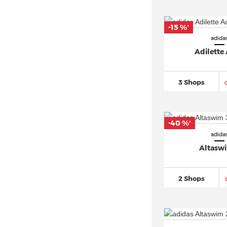
adidas Crazy 1
(95)
-15 %
*
adidas DAILY
(30)
adida
adidas Deerupt
(30)
Adilette
adidas Distancestar (3)
adidas Dropset
(101)
3 Shops
adidas Duramo
(269)
adidas Equipment
(218)
adidas EVO SL (2)
-40 %
*
adida
adidas F50
(502)
Altasw
adidas FALCON
(53)
adidas Force Bounce (4)
2 Shops
adidas Fortarun
(51)
adidas Forum
(579)
adidas Free Hiker
(148)