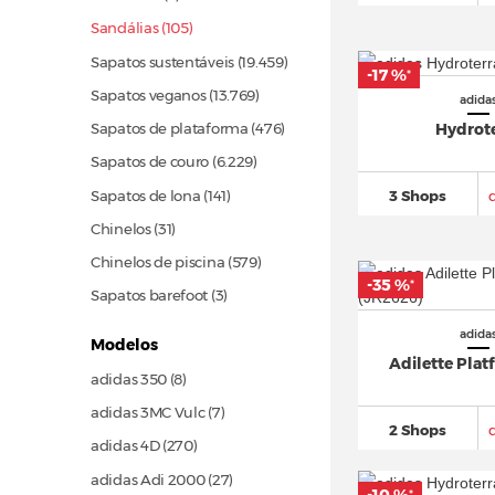
Sandálias (105)
Sapatos sustentáveis
(19.459)
-17 %
*
Sapatos veganos
(13.769)
adida
Hydrot
Sapatos de plataforma
(476)
Sapatos de couro
(6.229)
Sapatos de lona
(141)
3 Shops
Chinelos
(31)
Chinelos de piscina
(579)
-35 %
*
Sapatos barefoot (3)
adida
Modelos
Adilette Plat
adidas 350 (8)
adidas 3MC Vulc (7)
2 Shops
adidas 4D
(270)
adidas Adi 2000
(27)