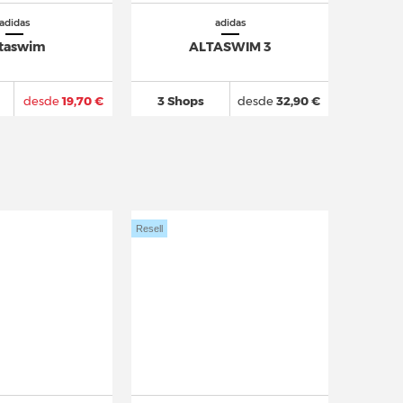
adidas
adidas
taswim
ALTASWIM 3
desde
19,70 €
3 Shops
desde
32,90 €
Resell