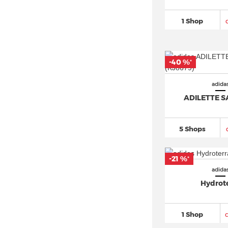
adidas Astir
(22)
1 Shop
adidas Avryn
(19)
adidas AX4 GORE TEX
(20)
adidas Berlin (5)
-40 %
*
adidas Bermuda
(25)
adida
adidas Breaknet
(162)
ADILETTE S
adidas Busenitz
(70)
adidas BW Army
(32)
5 Shops
adidas Campus
(589)
adidas Centennial 85
(24)
-21 %
*
adidas Climacool
(94)
adida
adidas Cloudfoam
(107)
Hydrot
adidas Continental 80
(48)
adidas Copa
(294)
1 Shop
adidas Country OG
(39)