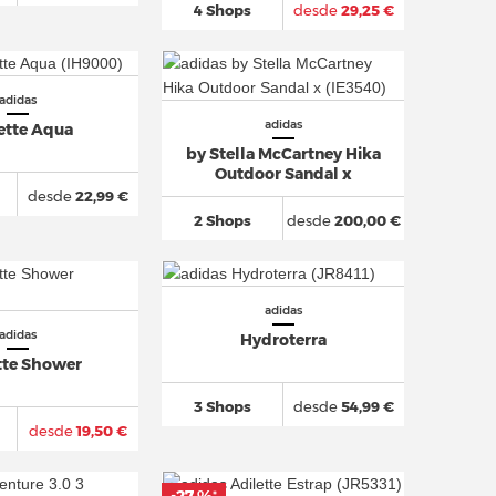
4 Shops
desde
29,25 €
adidas
adidas
ette Aqua
by Stella McCartney Hika
Outdoor Sandal x
desde
22,99 €
2 Shops
desde
200,00 €
adidas
adidas
Hydroterra
tte Shower
3 Shops
desde
54,99 €
desde
19,50 €