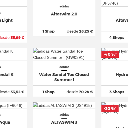
adidas
s
Altaswim 2.0
 Light
Altave
1 Shop
desde
28,25 €
desde
35,99 €
4 Shops
-40 %
*
s
adidas
andal K
Water Sandal Toe Closed
Hydro
Summer I
desde
33,52 €
1 Shop
desde
70,24 €
3 Shops
-20 %
*
s
adidas
 Aqua
ALTASWIM 3