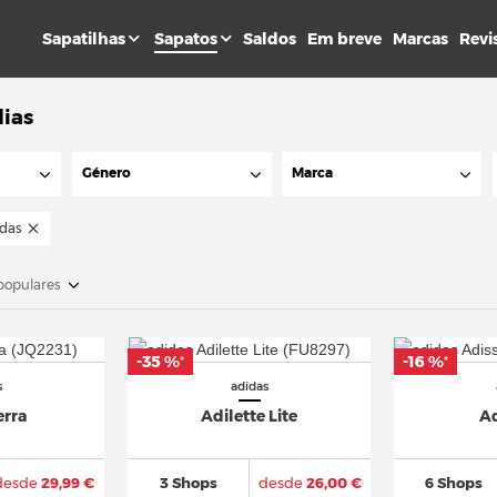
Sapatilhas
Sapatos
Saldos
Em breve
Marcas
Revi
lias
Género
Marca
idas
populares
-35 %
-16 %
*
*
s
adidas
erra
Adilette Lite
A
desde
29,99 €
3 Shops
desde
26,00 €
6 Shops