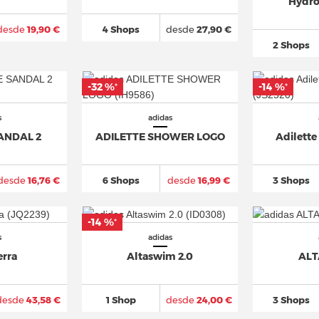
Hydro
desde
19,90 €
4 Shops
desde
27,90 €
2 Shops
-32 %
-14 %
*
*
s
adidas
ANDAL 2
ADILETTE SHOWER LOGO
Adilett
desde
16,76 €
6 Shops
desde
16,99 €
3 Shops
-14 %
*
s
adidas
erra
Altaswim 2.0
ALT
desde
43,58 €
1 Shop
desde
24,00 €
3 Shops