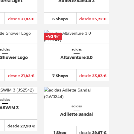
terra Light
Adilette Sandal 2
desde
31,83 €
6 Shops
desde
23,72 €
-40 %
*
adidas
adidas
e Shower Logo
Altaventure 3.0
desde
21,42 €
7 Shops
desde
23,83 €
adidas
adidas
ASWIM 3
Adilette Sandal
desde
27,90 €
1 Shop
desde
29,67 €