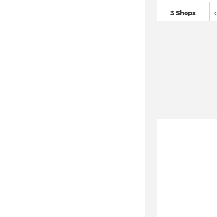
adidas Megaride
(64)
3 Shops
adidas Mocaturf Adventure (2)
adidas Multix
(15)
adidas Mundial
(22)
adidas München
(19)
adidas N-5923 (8)
adidas New York (9)
adidas Nite Jogger
(98)
adidas Niteball
(26)
adidas Nizza
(87)
adidas NMD
(996)
adidas NY 90
(17)
adidas Orketro
(16)
adidas Ozelia
(54)
adidas Oznova (6)