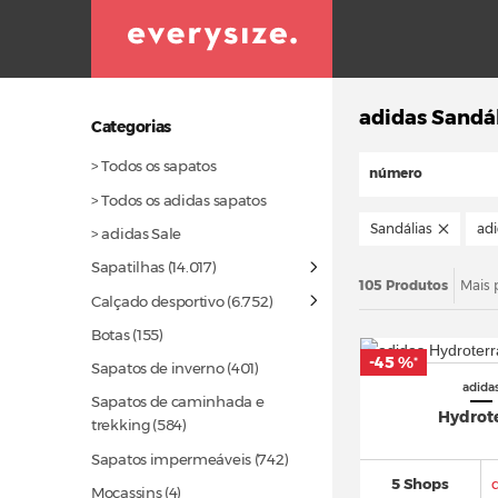
adidas Sandá
Categorias
> Todos os sapatos
número
> Todos os adidas sapatos
Sandálias
ad
> adidas Sale
Sapatilhas
(14.017)
105 Produtos
Mais 
Calçado desportivo
(6.752)
Botas
(155)
-45 %
*
Sapatos de inverno
(401)
adida
Sapatos de caminhada e
Hydrot
trekking
(584)
Sapatos impermeáveis
(742)
5 Shops
Mocassins (4)