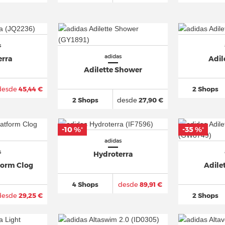
s
adidas
erra
Adil
Adilette Shower
desde
45,44 €
2 Shops
2 Shops
desde
27,90 €
-10 %
-35 %
*
*
adidas
s
Hydroterra
form Clog
Adile
4 Shops
desde
89,91 €
desde
29,25 €
2 Shops