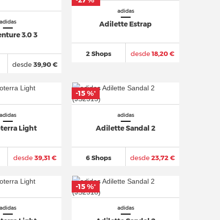
-27 %
*
adidas
adidas
Adilette Estrap
nture 3.0 3
2 Shops
desde
18,20 €
desde
39,90 €
-15 %
*
adidas
adidas
terra Light
Adilette Sandal 2
desde
39,31 €
6 Shops
desde
23,72 €
-15 %
*
adidas
adidas