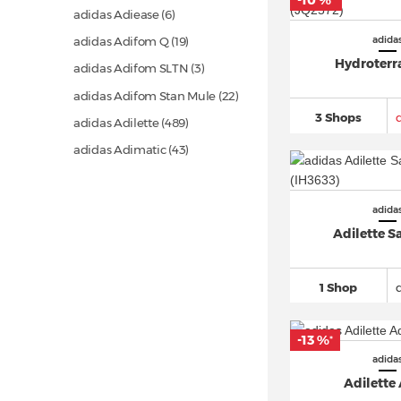
-10 %
*
adidas Adiease (6)
adida
adidas Adifom Q
(19)
Hydroterra
adidas Adifom SLTN (3)
adidas Adifom Stan Mule
(22)
3 Shops
adidas Adilette
(489)
adidas Adimatic
(43)
adidas adipower
(22)
adidas Adistar
(151)
adida
adidas Adistar Control 5
(49)
Adilette S
adidas Adizero
(863)
adidas Adizero Evo SL
(154)
1 Shop
adidas Advantage
(114)
-13 %
adidas Alphaboost
(29)
*
adida
adidas Alphabounce
(39)
Adilette
adidas Altaswim
(12)