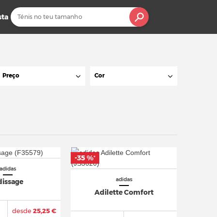
sta
Preço
Cor
-35 %
*
adidas
adidas
dissage
Adilette Comfort
desde
25,25 €