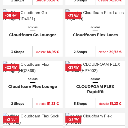
2 Shops
desde
30,87 €
3 Shops
desde
70,90 €
-25 %
-21 %
*
*
adidas
adidas
Cloudfoam Go Lounger
Cloudfoam Flex Laces
3 Shops
desde
44,95 €
2 Shops
desde
39,72 €
-22 %
-21 %
*
*
adidas
adidas
Cloudfoam Flex Lounge
CLOUDFOAM FLEX
Rapidfit
2 Shops
desde
51,23 €
5 Shops
desde
51,23 €
-21 %
-21 %
*
*