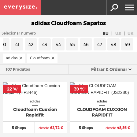
adidas Cloudfoam Sapatos
|
|
EU
US
UK
Selecionar número
40
41
42
43
44
45
46
47
48
49
adidas
Cloudfoam
Filtrar & Ordenar
107 Produtos
-22 %
-39 %
*
*
adidas
adidas
Cloudfoam Cuxxion
CLOUDFOAM CUXXION
Rapidfit
RAPIDFIT
5 Shops
desde
62,72 €
5 Shops
desde
48,56 €