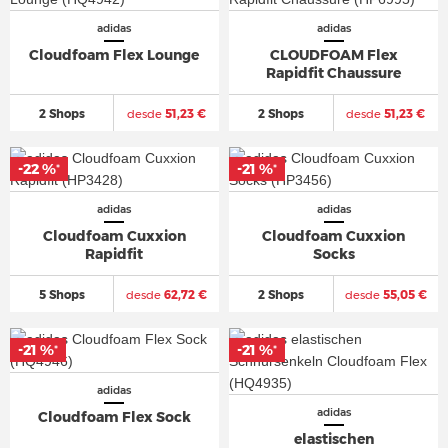
adidas
adidas
Cloudfoam Flex Lounge
CLOUDFOAM Flex
Rapidfit Chaussure
2 Shops
desde
51,23 €
2 Shops
desde
51,23 €
-22 %
-21 %
*
*
adidas
adidas
Cloudfoam Cuxxion
Cloudfoam Cuxxion
Rapidfit
Socks
5 Shops
desde
62,72 €
2 Shops
desde
55,05 €
-21 %
-21 %
*
*
adidas
adidas
Cloudfoam Flex Sock
elastischen