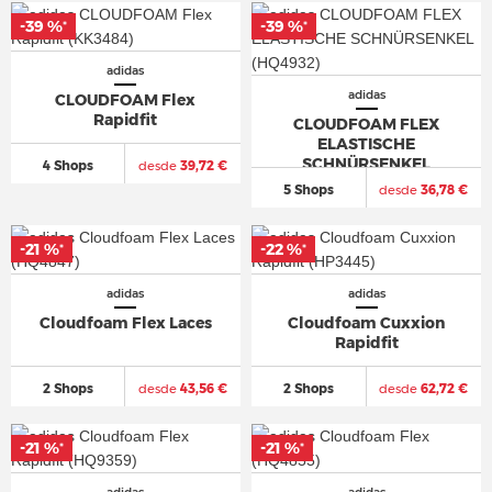
-39 %
-39 %
*
*
adidas
adidas
CLOUDFOAM Flex
Rapidfit
CLOUDFOAM FLEX
ELASTISCHE
SCHNÜRSENKEL
4 Shops
desde
39,72 €
5 Shops
desde
36,78 €
-21 %
-22 %
*
*
adidas
adidas
Cloudfoam Flex Laces
Cloudfoam Cuxxion
Rapidfit
2 Shops
desde
43,56 €
2 Shops
desde
62,72 €
-21 %
-21 %
*
*