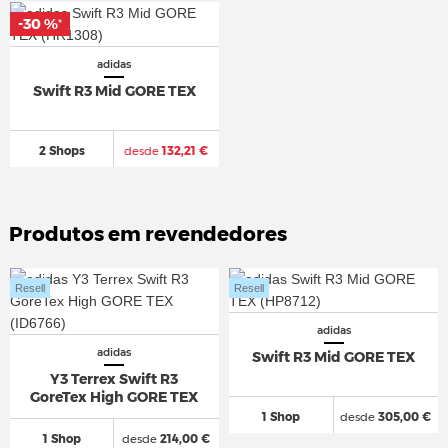
-30 %
*
adidas
Swift R3 Mid GORE TEX
2 Shops
desde
132,21 €
Produtos em revendedores
Resell
Resell
adidas
adidas
Swift R3 Mid GORE TEX
Y3 Terrex Swift R3
GoreTex High GORE TEX
1 Shop
desde
305,00 €
1 Shop
desde
214,00 €