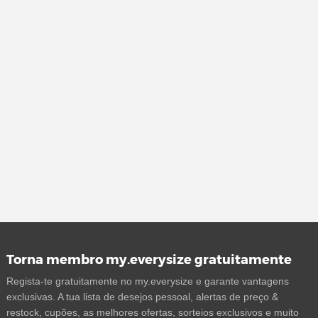
Torna membro my.everysize gratuitamente
Regista-te gratuitamente no my.everysize e garante vantagens
exclusivas. A tua lista de desejos pessoal, alertas de preço &
restock, cupões, as melhores ofertas, sorteios exclusivos e muito