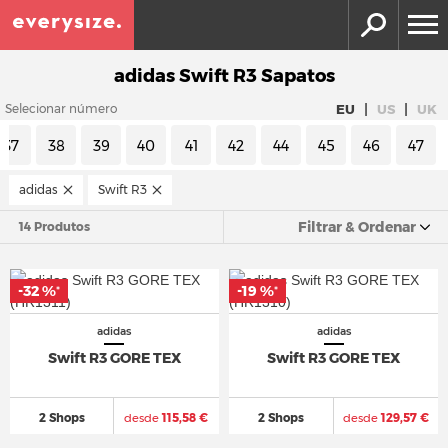
adidas Swift R3 Sapatos
|
|
EU
US
UK
Selecionar número
37
38
39
40
41
42
44
45
46
47
adidas
Swift R3
Filtrar & Ordenar
14 Produtos
-32 %
-19 %
*
*
adidas
adidas
Swift R3 GORE TEX
Swift R3 GORE TEX
2 Shops
desde
115,58 €
2 Shops
desde
129,57 €