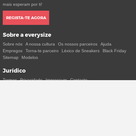
mais esperam por ti!
REGISTA-TE AGORA
Sobre a everysize
Sobre nós
A nossa cultura
Os nossos parceiros
Ajuda
Empregos
Torna-te parceiro
Léxico de Sneakers
Black Friday
Sitemap
Modelos
Jurídico
Termos
Privacidade
Impressum
Contacto
Segue-nos
Recebe todas as informações sobre novos sneakers e
lançamentos especiais diretamente no teu smartphone.